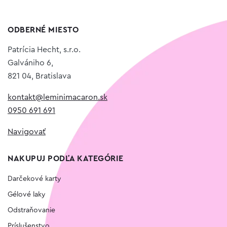
ODBERNÉ MIESTO
Patrícia Hecht, s.r.o.
Galvániho 6,
821 04, Bratislava
kontakt@leminimacaron.sk
0950 691 691
Navigovať
NAKUPUJ PODĽA KATEGÓRIE
Darčekové karty
Gélové laky
Odstraňovanie
Príslušenstvo