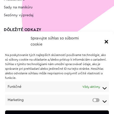
Sady na manikúru
Sezónny výpredaj
DÔLEŽITÉ ODKAZY
Spravujte súhlas so súbormi
Kontakt
cookie
Wishlist
Na poskytovanie tých najlepších skúseností používame technológie, ako
Vernostný program
sú súbory cookie na ukladanie a/alebo prístup k informáciám o zariadení.
Súhlas s týmito technológiami nám umožní spracovávať údaje, ako je
správanie pri prehliadaní alebo jedinečné ID na tejto stránke. Nesúhlas
O NÁKUPE
alebo odvolanie súhlasu môže nepriaznivo ovplyvniť určité vlastnosti a
funkcie.
Obchodné podmienky
Funkčné
Vždy aktívny
Vrátenie a reklamácia tovaru
Zásady používania súborov cookie (EÚ)
Marketing
Ochrana osobných údajov