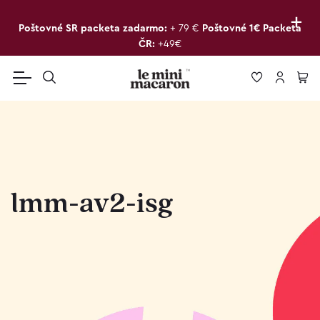
+
Poštovné SR packeta zadarmo:
+ 79 €
Poštovné 1€ Packeta
ČR:
+49€
lmm-av2-isg