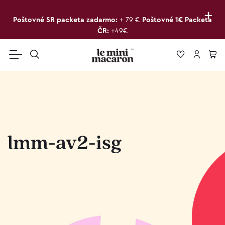
+
Poštovné SR packeta zadarmo:
+ 79 €
Poštovné 1€ Packeta
ČR:
+49€
lmm-av2-isg