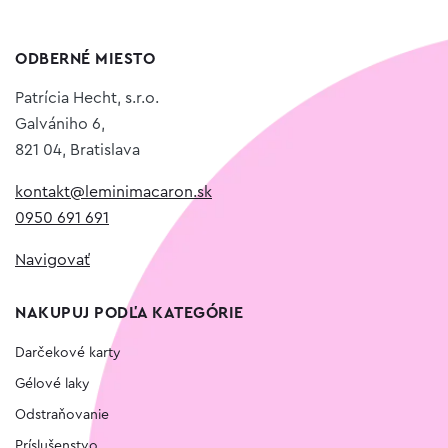
ODBERNÉ MIESTO
Patrícia Hecht, s.r.o.
Galvániho 6,
821 04, Bratislava
kontakt@leminimacaron.sk
0950 691 691
Navigovať
NAKUPUJ PODĽA KATEGÓRIE
Darčekové karty
Gélové laky
Odstraňovanie
Príslušenstvo