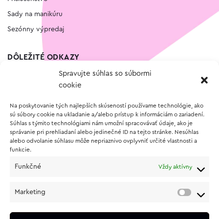
Sady na manikúru
Sezónny výpredaj
DÔLEŽITÉ ODKAZY
Spravujte súhlas so súbormi
Kontakt
cookie
Wishlist
Na poskytovanie tých najlepších skúseností používame technológie, ako
Vernostný program
sú súbory cookie na ukladanie a/alebo prístup k informáciám o zariadení.
Súhlas s týmito technológiami nám umožní spracovávať údaje, ako je
správanie pri prehliadaní alebo jedinečné ID na tejto stránke. Nesúhlas
O NÁKUPE
alebo odvolanie súhlasu môže nepriaznivo ovplyvniť určité vlastnosti a
funkcie.
Obchodné podmienky
Funkčné
Vždy aktívny
Vrátenie a reklamácia tovaru
Zásady používania súborov cookie (EÚ)
Marketing
Ochrana osobných údajov