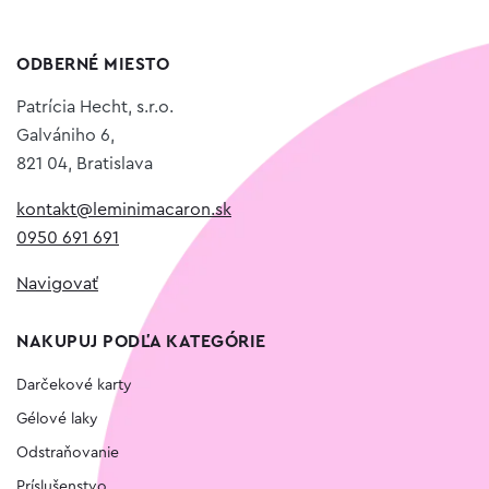
ODBERNÉ MIESTO
Patrícia Hecht, s.r.o.
Galvániho 6,
821 04, Bratislava
kontakt@leminimacaron.sk
0950 691 691
Navigovať
NAKUPUJ PODĽA KATEGÓRIE
Darčekové karty
Gélové laky
Odstraňovanie
Príslušenstvo