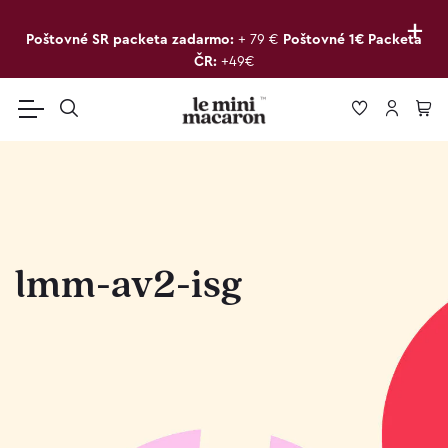
+
Poštovné SR packeta zadarmo:
+ 79 €
Poštovné 1€ Packeta
ČR:
+49€
lmm-av2-isg