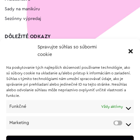
Sady na manikúru
Sezónny výpredaj
DÔLEŽITÉ ODKAZY
Spravujte súhlas so súbormi
Kontakt
cookie
Wishlist
Na poskytovanie tých najlepších skúseností používame technológie, ako
Vernostný program
sú súbory cookie na ukladanie a/alebo prístup k informáciám o zariadení.
Súhlas s týmito technológiami nám umožní spracovávať údaje, ako je
správanie pri prehliadaní alebo jedinečné ID na tejto stránke. Nesúhlas
O NÁKUPE
alebo odvolanie súhlasu môže nepriaznivo ovplyvniť určité vlastnosti a
funkcie.
Obchodné podmienky
Funkčné
Vždy aktívny
Vrátenie a reklamácia tovaru
Zásady používania súborov cookie (EÚ)
Marketing
Ochrana osobných údajov