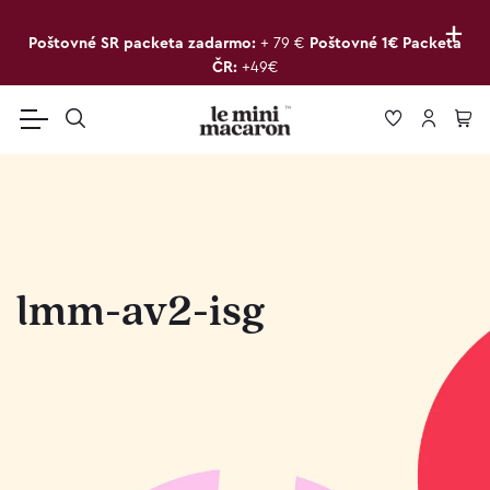
+
Poštovné SR packeta zadarmo:
+ 79 €
Poštovné 1€ Packeta
ČR:
+49€
lmm-av2-isg