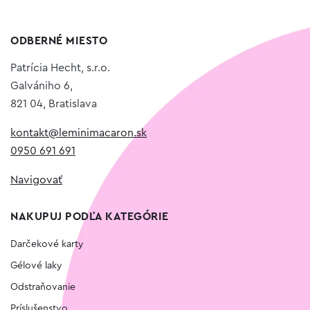
ODBERNÉ MIESTO
Patrícia Hecht, s.r.o.
Galvániho 6,
821 04, Bratislava
kontakt@leminimacaron.sk
0950 691 691
Navigovať
NAKUPUJ PODĽA KATEGÓRIE
Darčekové karty
Gélové laky
Odstraňovanie
Príslušenstvo