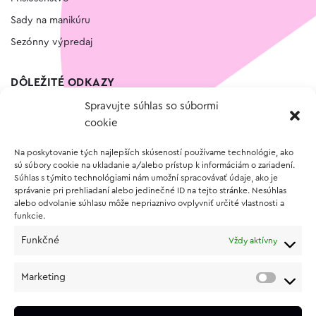
Sady na manikúru
Sezónny výpredaj
DÔLEŽITÉ ODKAZY
Spravujte súhlas so súbormi
Kontakt
cookie
Wishlist
Na poskytovanie tých najlepších skúseností používame technológie, ako
Vernostný program
sú súbory cookie na ukladanie a/alebo prístup k informáciám o zariadení.
Súhlas s týmito technológiami nám umožní spracovávať údaje, ako je
správanie pri prehliadaní alebo jedinečné ID na tejto stránke. Nesúhlas
O NÁKUPE
alebo odvolanie súhlasu môže nepriaznivo ovplyvniť určité vlastnosti a
funkcie.
Obchodné podmienky
Funkčné
Vždy aktívny
Vrátenie a reklamácia tovaru
Zásady používania súborov cookie (EÚ)
Marketing
Ochrana osobných údajov