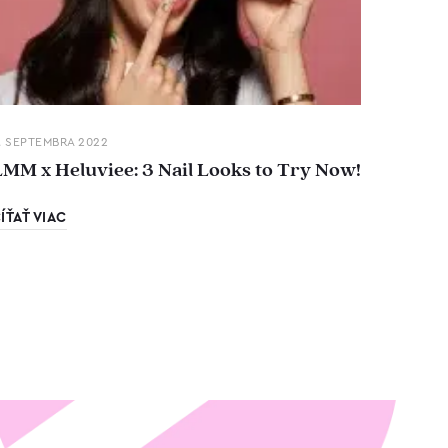
. SEPTEMBRA 2022
LMM x Heluviee: 3 Nail Looks to Try Now!
ÍŤAŤ VIAC