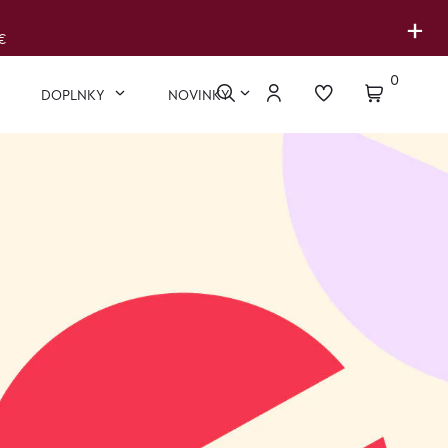
+
€
0
DOPLNKY
NOVINKY