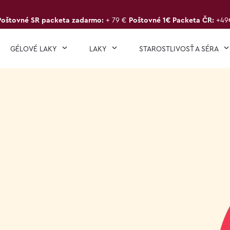
Poštovné SR packeta zadarmo:
+ 79 €
Poštovné 1€ Packeta ČR:
+49
GÉLOVÉ LAKY
LAKY
STAROSTLIVOSŤ A SÉRA