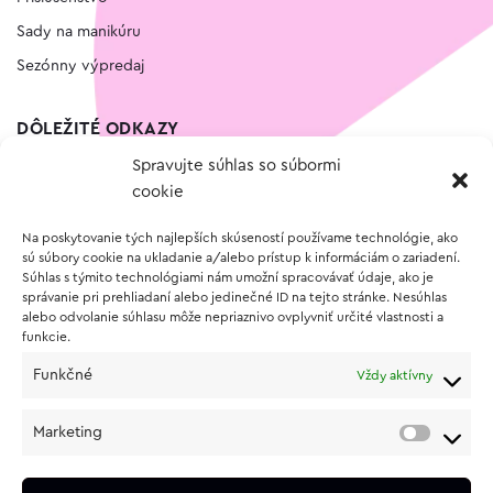
Sady na manikúru
Sezónny výpredaj
DÔLEŽITÉ ODKAZY
Spravujte súhlas so súbormi
Kontakt
cookie
Wishlist
Na poskytovanie tých najlepších skúseností používame technológie, ako
Vernostný program
sú súbory cookie na ukladanie a/alebo prístup k informáciám o zariadení.
Súhlas s týmito technológiami nám umožní spracovávať údaje, ako je
správanie pri prehliadaní alebo jedinečné ID na tejto stránke. Nesúhlas
O NÁKUPE
alebo odvolanie súhlasu môže nepriaznivo ovplyvniť určité vlastnosti a
funkcie.
Obchodné podmienky
Funkčné
Vždy aktívny
Vrátenie a reklamácia tovaru
Zásady používania súborov cookie (EÚ)
Marketing
Ochrana osobných údajov