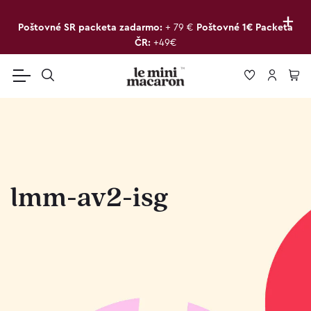
+
Poštovné SR packeta zadarmo:
+ 79 €
Poštovné 1€ Packeta
ČR:
+49€
lmm-av2-isg