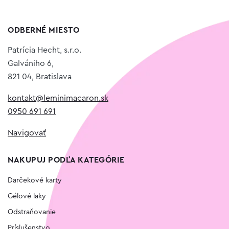
ODBERNÉ MIESTO
Patrícia Hecht, s.r.o.
Galvániho 6,
821 04, Bratislava
kontakt@leminimacaron.sk
0950 691 691
Navigovať
NAKUPUJ PODĽA KATEGÓRIE
Darčekové karty
Gélové laky
Odstraňovanie
Príslušenstvo