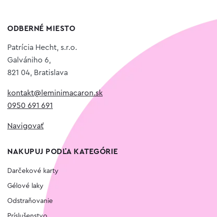
ODBERNÉ MIESTO
Patrícia Hecht, s.r.o.
Galvániho 6,
821 04, Bratislava
kontakt@leminimacaron.sk
0950 691 691
Navigovať
NAKUPUJ PODĽA KATEGÓRIE
Darčekové karty
Gélové laky
Odstraňovanie
Príslušenstvo