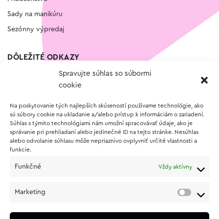
Sady na manikúru
Sezónny výpredaj
DÔLEŽITÉ ODKAZY
Spravujte súhlas so súbormi
Kontakt
cookie
Wishlist
Na poskytovanie tých najlepších skúseností používame technológie, ako
Vernostný program
sú súbory cookie na ukladanie a/alebo prístup k informáciám o zariadení.
Súhlas s týmito technológiami nám umožní spracovávať údaje, ako je
správanie pri prehliadaní alebo jedinečné ID na tejto stránke. Nesúhlas
O NÁKUPE
alebo odvolanie súhlasu môže nepriaznivo ovplyvniť určité vlastnosti a
funkcie.
Obchodné podmienky
Funkčné
Vždy aktívny
Vrátenie a reklamácia tovaru
Zásady používania súborov cookie (EÚ)
Marketing
Ochrana osobných údajov