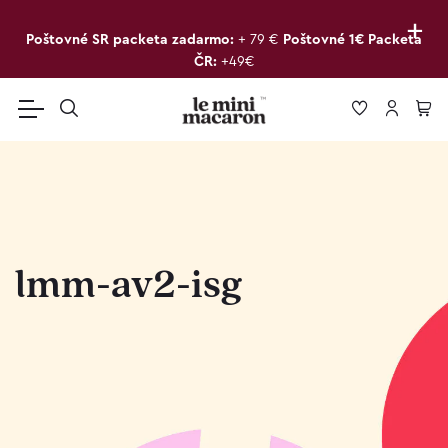
+
Poštovné SR packeta zadarmo:
+ 79 €
Poštovné 1€ Packeta
ČR:
+49€
lmm-av2-isg