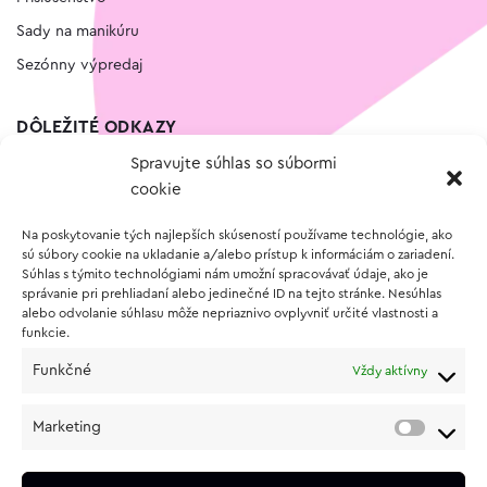
Sady na manikúru
Sezónny výpredaj
DÔLEŽITÉ ODKAZY
Spravujte súhlas so súbormi
Kontakt
cookie
Wishlist
Na poskytovanie tých najlepších skúseností používame technológie, ako
Vernostný program
sú súbory cookie na ukladanie a/alebo prístup k informáciám o zariadení.
Súhlas s týmito technológiami nám umožní spracovávať údaje, ako je
správanie pri prehliadaní alebo jedinečné ID na tejto stránke. Nesúhlas
O NÁKUPE
alebo odvolanie súhlasu môže nepriaznivo ovplyvniť určité vlastnosti a
funkcie.
Obchodné podmienky
Funkčné
Vždy aktívny
Vrátenie a reklamácia tovaru
Zásady používania súborov cookie (EÚ)
Marketing
Ochrana osobných údajov