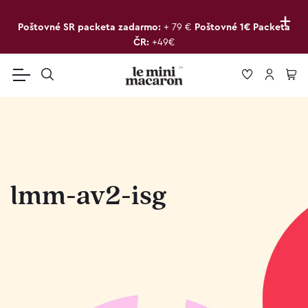
+
Poštovné SR packeta zadarmo:
+ 79 €
Poštovné 1€ Packeta
ČR:
+49€
lmm-av2-isg