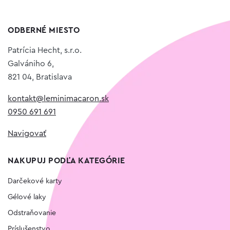
ODBERNÉ MIESTO
Patrícia Hecht, s.r.o.
Galvániho 6,
821 04, Bratislava
kontakt@leminimacaron.sk
0950 691 691
Navigovať
NAKUPUJ PODĽA KATEGÓRIE
Darčekové karty
Gélové laky
Odstraňovanie
Príslušenstvo