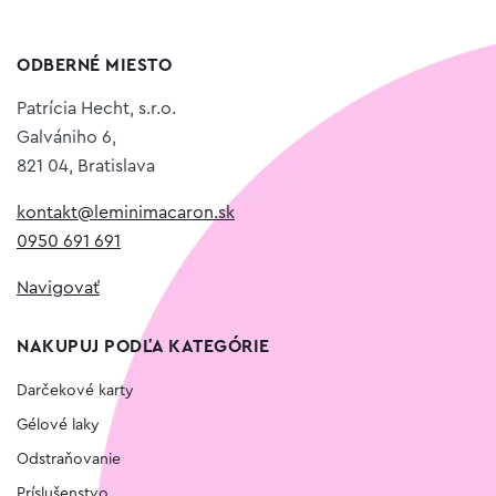
ODBERNÉ MIESTO
Patrícia Hecht, s.r.o.
Galvániho 6,
821 04, Bratislava
kontakt@leminimacaron.sk
0950 691 691
Navigovať
NAKUPUJ PODĽA KATEGÓRIE
Darčekové karty
Gélové laky
Odstraňovanie
Príslušenstvo