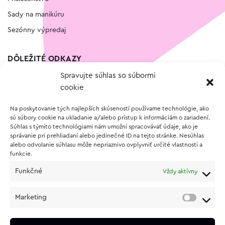
Sady na manikúru
Sezónny výpredaj
DÔLEŽITÉ ODKAZY
Spravujte súhlas so súbormi
Kontakt
cookie
Wishlist
Na poskytovanie tých najlepších skúseností používame technológie, ako
Vernostný program
sú súbory cookie na ukladanie a/alebo prístup k informáciám o zariadení.
Súhlas s týmito technológiami nám umožní spracovávať údaje, ako je
správanie pri prehliadaní alebo jedinečné ID na tejto stránke. Nesúhlas
O NÁKUPE
alebo odvolanie súhlasu môže nepriaznivo ovplyvniť určité vlastnosti a
funkcie.
Obchodné podmienky
Funkčné
Vždy aktívny
Vrátenie a reklamácia tovaru
Zásady používania súborov cookie (EÚ)
Marketing
Ochrana osobných údajov