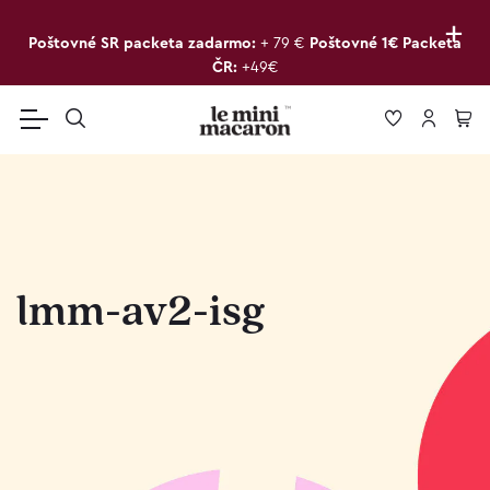
+
Poštovné SR packeta zadarmo:
+ 79 €
Poštovné 1€ Packeta
ČR:
+49€
lmm-av2-isg