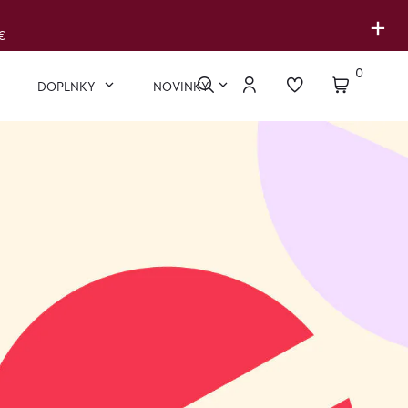
+
€
0
DOPLNKY
NOVINKY