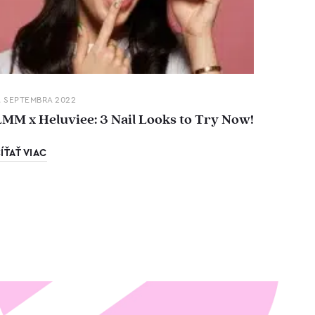
. SEPTEMBRA 2022
LMM x Heluviee: 3 Nail Looks to Try Now!
ÍŤAŤ VIAC