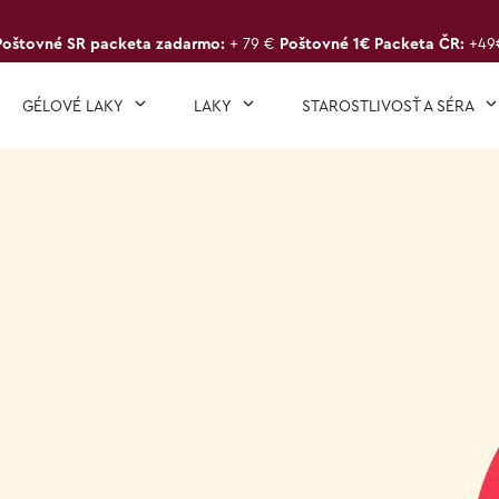
Poštovné SR packeta zadarmo:
+ 79 €
Poštovné 1€ Packeta ČR:
+49
GÉLOVÉ LAKY
LAKY
STAROSTLIVOSŤ A SÉRA