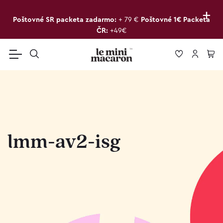
+
Poštovné SR packeta zadarmo:
+ 79 €
Poštovné 1€ Packeta
ČR:
+49€
lmm-av2-isg