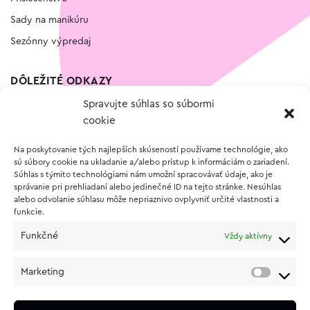
Sady na manikúru
Sezónny výpredaj
DÔLEŽITÉ ODKAZY
Spravujte súhlas so súbormi
Kontakt
cookie
Wishlist
Na poskytovanie tých najlepších skúseností používame technológie, ako
Vernostný program
sú súbory cookie na ukladanie a/alebo prístup k informáciám o zariadení.
Súhlas s týmito technológiami nám umožní spracovávať údaje, ako je
správanie pri prehliadaní alebo jedinečné ID na tejto stránke. Nesúhlas
O NÁKUPE
alebo odvolanie súhlasu môže nepriaznivo ovplyvniť určité vlastnosti a
funkcie.
Obchodné podmienky
Funkčné
Vždy aktívny
Vrátenie a reklamácia tovaru
Zásady používania súborov cookie (EÚ)
Marketing
Ochrana osobných údajov