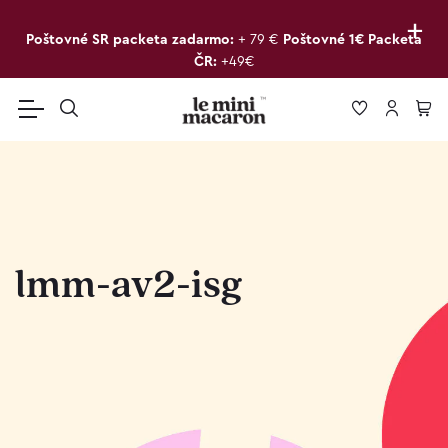
+
Poštovné SR packeta zadarmo:
+ 79 €
Poštovné 1€ Packeta
ČR:
+49€
lmm-av2-isg