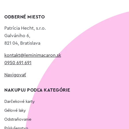
ODBERNÉ MIESTO
Patrícia Hecht, s.r.o.
Galvániho 6,
821 04, Bratislava
kontakt@leminimacaron.sk
0950 691 691
Navigovať
NAKUPUJ PODĽA KATEGÓRIE
Darčekové karty
Gélové laky
Odstraňovanie
Príslušenstvo