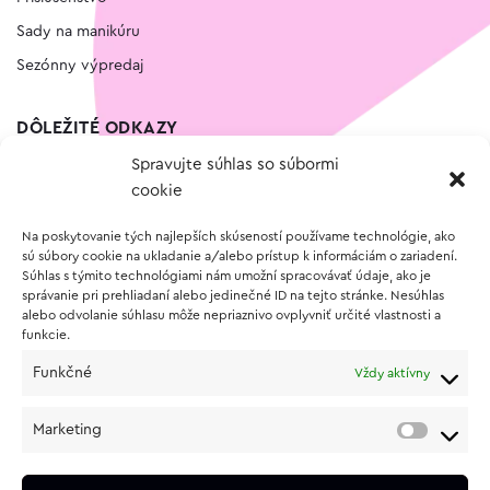
Sady na manikúru
Sezónny výpredaj
DÔLEŽITÉ ODKAZY
Spravujte súhlas so súbormi
Kontakt
cookie
Wishlist
Na poskytovanie tých najlepších skúseností používame technológie, ako
Vernostný program
sú súbory cookie na ukladanie a/alebo prístup k informáciám o zariadení.
Súhlas s týmito technológiami nám umožní spracovávať údaje, ako je
správanie pri prehliadaní alebo jedinečné ID na tejto stránke. Nesúhlas
O NÁKUPE
alebo odvolanie súhlasu môže nepriaznivo ovplyvniť určité vlastnosti a
funkcie.
Obchodné podmienky
Funkčné
Vždy aktívny
Vrátenie a reklamácia tovaru
Zásady používania súborov cookie (EÚ)
Marketing
Ochrana osobných údajov