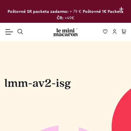
+
Poštovné SR packeta zadarmo:
+ 79 €
Poštovné 1€ Packeta
ČR:
+49€
lmm-av2-isg