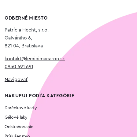
ODBERNÉ MIESTO
Patrícia Hecht, s.r.o.
Galvániho 6,
821 04, Bratislava
kontakt@leminimacaron.sk
0950 691 691
Navigovať
NAKUPUJ PODĽA KATEGÓRIE
Darčekové karty
Gélové laky
Odstraňovanie
Príslušenstvo