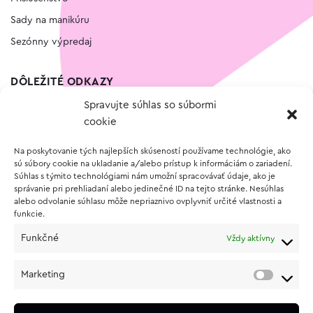
Sady na manikúru
Sezónny výpredaj
DÔLEŽITÉ ODKAZY
Spravujte súhlas so súbormi
Kontakt
cookie
Wishlist
Na poskytovanie tých najlepších skúseností používame technológie, ako
Vernostný program
sú súbory cookie na ukladanie a/alebo prístup k informáciám o zariadení.
Súhlas s týmito technológiami nám umožní spracovávať údaje, ako je
správanie pri prehliadaní alebo jedinečné ID na tejto stránke. Nesúhlas
O NÁKUPE
alebo odvolanie súhlasu môže nepriaznivo ovplyvniť určité vlastnosti a
funkcie.
Obchodné podmienky
Funkčné
Vždy aktívny
Vrátenie a reklamácia tovaru
Zásady používania súborov cookie (EÚ)
Marketing
Ochrana osobných údajov