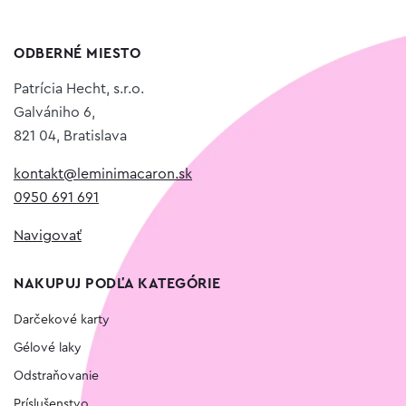
ODBERNÉ MIESTO
Patrícia Hecht, s.r.o.
Galvániho 6,
821 04, Bratislava
kontakt@leminimacaron.sk
0950 691 691
Navigovať
NAKUPUJ PODĽA KATEGÓRIE
Darčekové karty
Gélové laky
Odstraňovanie
Príslušenstvo