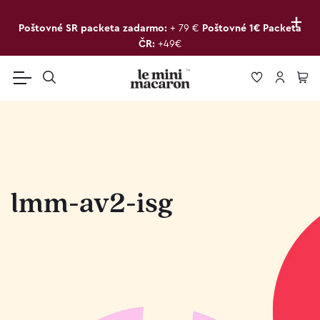
+
Poštovné SR packeta zadarmo:
+ 79 €
Poštovné 1€ Packeta
ČR:
+49€
lmm-av2-isg