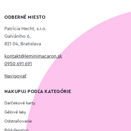
ODBERNÉ MIESTO
Patrícia Hecht, s.r.o.
Galvániho 6,
821 04, Bratislava
kontakt@leminimacaron.sk
0950 691 691
Navigovať
NAKUPUJ PODĽA KATEGÓRIE
Darčekové karty
Gélové laky
Odstraňovanie
Príslušenstvo