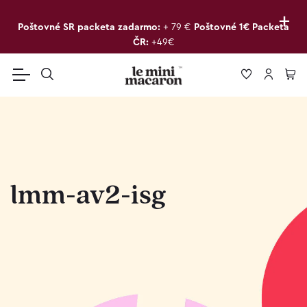
+
Poštovné SR packeta zadarmo:
+ 79 €
Poštovné 1€ Packeta
ČR:
+49€
lmm-av2-isg