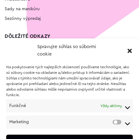
Sady na manikúru
Sezónny výpredaj
DÔLEŽITÉ ODKAZY
Spravujte súhlas so súbormi
Kontakt
cookie
Wishlist
Na poskytovanie tých najlepších skúseností používame technológie, ako
Vernostný program
sú súbory cookie na ukladanie a/alebo prístup k informáciám o zariadení.
Súhlas s týmito technológiami nám umožní spracovávať údaje, ako je
správanie pri prehliadaní alebo jedinečné ID na tejto stránke. Nesúhlas
O NÁKUPE
alebo odvolanie súhlasu môže nepriaznivo ovplyvniť určité vlastnosti a
funkcie.
Obchodné podmienky
Funkčné
Vždy aktívny
Vrátenie a reklamácia tovaru
Zásady používania súborov cookie (EÚ)
Marketing
Ochrana osobných údajov