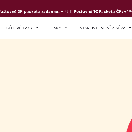
Poštovné SR packeta zadarmo:
+ 79 €
Poštovné 1€ Packeta ČR:
+49
GÉLOVÉ LAKY
LAKY
STAROSTLIVOSŤ A SÉRA