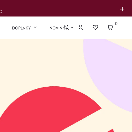
+
€
0
DOPLNKY
NOVINKY