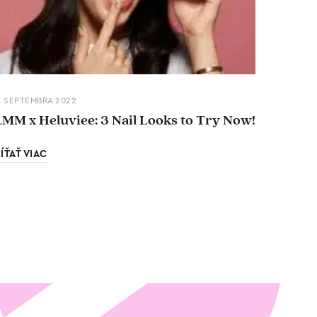
. SEPTEMBRA 2022
LMM x Heluviee: 3 Nail Looks to Try Now!
ÍŤAŤ VIAC