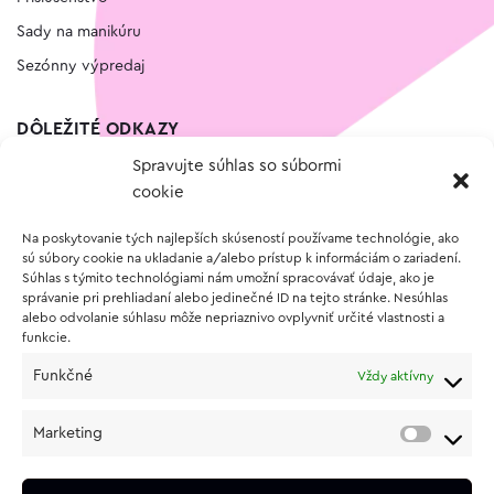
Sady na manikúru
Sezónny výpredaj
DÔLEŽITÉ ODKAZY
Spravujte súhlas so súbormi
Kontakt
cookie
Wishlist
Na poskytovanie tých najlepších skúseností používame technológie, ako
Vernostný program
sú súbory cookie na ukladanie a/alebo prístup k informáciám o zariadení.
Súhlas s týmito technológiami nám umožní spracovávať údaje, ako je
správanie pri prehliadaní alebo jedinečné ID na tejto stránke. Nesúhlas
O NÁKUPE
alebo odvolanie súhlasu môže nepriaznivo ovplyvniť určité vlastnosti a
funkcie.
Obchodné podmienky
Funkčné
Vždy aktívny
Vrátenie a reklamácia tovaru
Zásady používania súborov cookie (EÚ)
Marketing
Ochrana osobných údajov