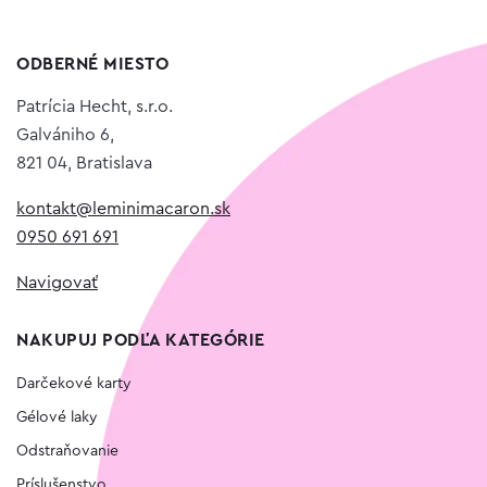
ODBERNÉ MIESTO
Patrícia Hecht, s.r.o.
Galvániho 6,
821 04, Bratislava
kontakt@leminimacaron.sk
0950 691 691
Navigovať
NAKUPUJ PODĽA KATEGÓRIE
Darčekové karty
Gélové laky
Odstraňovanie
Príslušenstvo