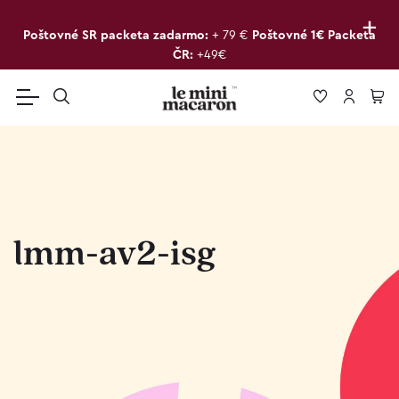
+
Poštovné SR packeta zadarmo:
+ 79 €
Poštovné 1€ Packeta
ČR:
+49€
lmm-av2-isg