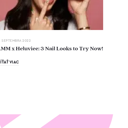
. SEPTEMBRA 2022
LMM x Heluviee: 3 Nail Looks to Try Now!
ÍŤAŤ VIAC