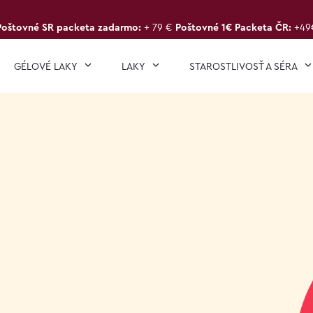
Poštovné SR packeta zadarmo:
+ 79 €
Poštovné 1€ Packeta ČR:
+49
GÉLOVÉ LAKY
LAKY
STAROSTLIVOSŤ A SÉRA