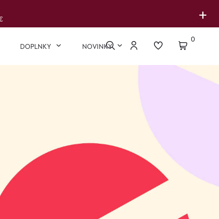
+
€
0
DOPLNKY
NOVINKY