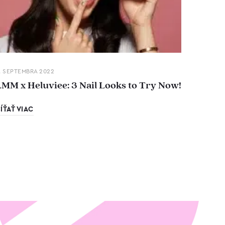
. SEPTEMBRA 2022
LMM x Heluviee: 3 Nail Looks to Try Now!
ÍŤAŤ VIAC