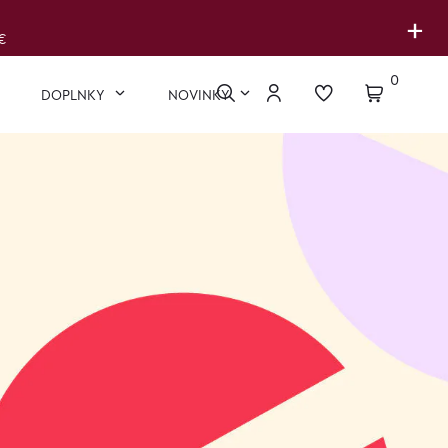
+
€
0
DOPLNKY
NOVINKY