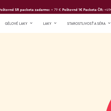
Poštovné SR packeta zadarmo:
+ 79 €
Poštovné 1€ Packeta ČR:
+49
GÉLOVÉ LAKY
LAKY
STAROSTLIVOSŤ A SÉRA