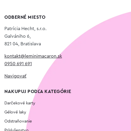
ODBERNÉ MIESTO
Patrícia Hecht, s.r.o.
Galvániho 6,
821 04, Bratislava
kontakt@leminimacaron.sk
0950 691 691
Navigovať
NAKUPUJ PODĽA KATEGÓRIE
Darčekové karty
Gélové laky
Odstraňovanie
Príslušenstvo