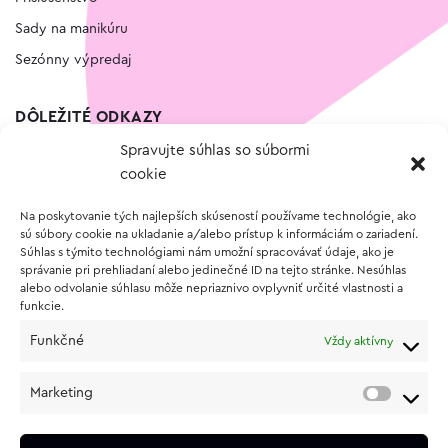
Sady na manikúru
Sezónny výpredaj
DÔLEŽITÉ ODKAZY
Spravujte súhlas so súbormi
Kontakt
cookie
Wishlist
Na poskytovanie tých najlepších skúseností používame technológie, ako
Vernostný program
sú súbory cookie na ukladanie a/alebo prístup k informáciám o zariadení.
Súhlas s týmito technológiami nám umožní spracovávať údaje, ako je
správanie pri prehliadaní alebo jedinečné ID na tejto stránke. Nesúhlas
O NÁKUPE
alebo odvolanie súhlasu môže nepriaznivo ovplyvniť určité vlastnosti a
funkcie.
Obchodné podmienky
Funkčné
Vždy aktívny
Vrátenie a reklamácia tovaru
Zásady používania súborov cookie (EÚ)
Marketing
Ochrana osobných údajov