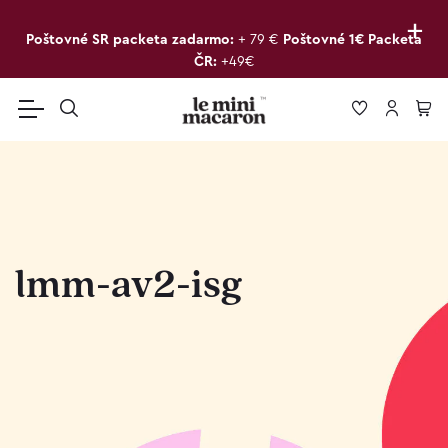
+
Poštovné SR packeta zadarmo:
+ 79 €
Poštovné 1€ Packeta
ČR:
+49€
lmm-av2-isg