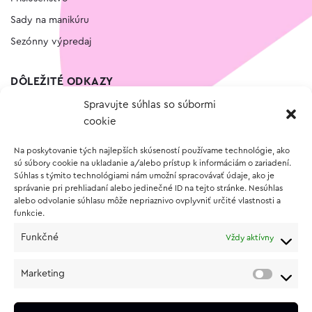
Sady na manikúru
Sezónny výpredaj
DÔLEŽITÉ ODKAZY
Spravujte súhlas so súbormi
Kontakt
cookie
Wishlist
Na poskytovanie tých najlepších skúseností používame technológie, ako
Vernostný program
sú súbory cookie na ukladanie a/alebo prístup k informáciám o zariadení.
Súhlas s týmito technológiami nám umožní spracovávať údaje, ako je
správanie pri prehliadaní alebo jedinečné ID na tejto stránke. Nesúhlas
O NÁKUPE
alebo odvolanie súhlasu môže nepriaznivo ovplyvniť určité vlastnosti a
funkcie.
Obchodné podmienky
Funkčné
Vždy aktívny
Vrátenie a reklamácia tovaru
Zásady používania súborov cookie (EÚ)
Marketing
Ochrana osobných údajov