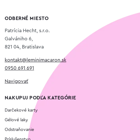
ODBERNÉ MIESTO
Patrícia Hecht, s.r.o.
Galvániho 6,
821 04, Bratislava
kontakt@leminimacaron.sk
0950 691 691
Navigovať
NAKUPUJ PODĽA KATEGÓRIE
Darčekové karty
Gélové laky
Odstraňovanie
Príslušenstvo