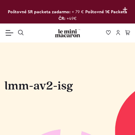
+
Poštovné SR packeta zadarmo:
+ 79 €
Poštovné 1€ Packeta
ČR:
+49€
lmm-av2-isg