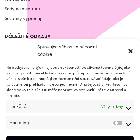
Sady na manikúru
Sezónny výpredaj
DÔLEŽITÉ ODKAZY
Spravujte súhlas so súbormi
Kontakt
cookie
Wishlist
Na poskytovanie tých najlepších skúseností používame technológie, ako
Vernostný program
sú súbory cookie na ukladanie a/alebo prístup k informáciám o zariadení.
Súhlas s týmito technológiami nám umožní spracovávať údaje, ako je
správanie pri prehliadaní alebo jedinečné ID na tejto stránke. Nesúhlas
O NÁKUPE
alebo odvolanie súhlasu môže nepriaznivo ovplyvniť určité vlastnosti a
funkcie.
Obchodné podmienky
Funkčné
Vždy aktívny
Vrátenie a reklamácia tovaru
Zásady používania súborov cookie (EÚ)
Marketing
Ochrana osobných údajov