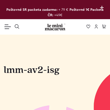
+
Poštovné SR packeta zadarmo:
+ 79 €
Poštovné 1€ Packeta
ČR:
+49€
lmm-av2-isg