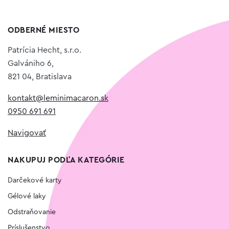
ODBERNÉ MIESTO
Patrícia Hecht, s.r.o.
Galvániho 6,
821 04, Bratislava
kontakt@leminimacaron.sk
0950 691 691
Navigovať
NAKUPUJ PODĽA KATEGÓRIE
Darčekové karty
Gélové laky
Odstraňovanie
Príslušenstvo