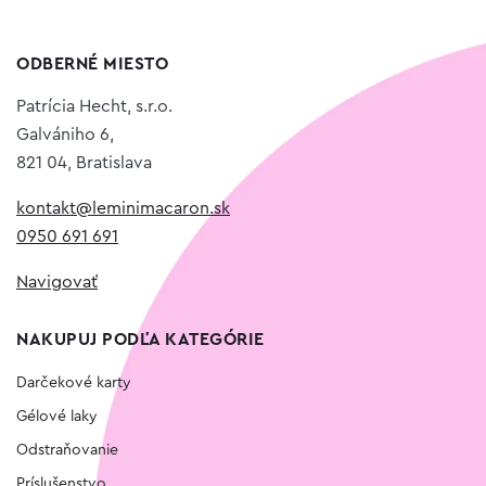
ODBERNÉ MIESTO
Patrícia Hecht, s.r.o.
Galvániho 6,
821 04, Bratislava
kontakt@leminimacaron.sk
0950 691 691
Navigovať
NAKUPUJ PODĽA KATEGÓRIE
Darčekové karty
Gélové laky
Odstraňovanie
Príslušenstvo