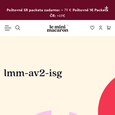
+
Poštovné SR packeta zadarmo:
+ 79 €
Poštovné 1€ Packeta
ČR:
+49€
lmm-av2-isg