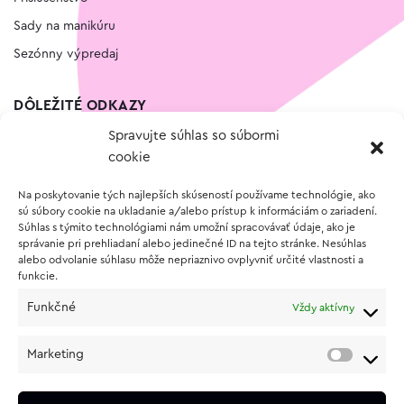
Sady na manikúru
Sezónny výpredaj
DÔLEŽITÉ ODKAZY
Spravujte súhlas so súbormi
Kontakt
cookie
Wishlist
Na poskytovanie tých najlepších skúseností používame technológie, ako
Vernostný program
sú súbory cookie na ukladanie a/alebo prístup k informáciám o zariadení.
Súhlas s týmito technológiami nám umožní spracovávať údaje, ako je
správanie pri prehliadaní alebo jedinečné ID na tejto stránke. Nesúhlas
O NÁKUPE
alebo odvolanie súhlasu môže nepriaznivo ovplyvniť určité vlastnosti a
funkcie.
Obchodné podmienky
Funkčné
Vždy aktívny
Vrátenie a reklamácia tovaru
Zásady používania súborov cookie (EÚ)
Marketing
Ochrana osobných údajov