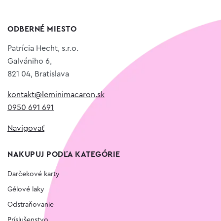
ODBERNÉ MIESTO
Patrícia Hecht, s.r.o.
Galvániho 6,
821 04, Bratislava
kontakt@leminimacaron.sk
0950 691 691
Navigovať
NAKUPUJ PODĽA KATEGÓRIE
Darčekové karty
Gélové laky
Odstraňovanie
Príslušenstvo