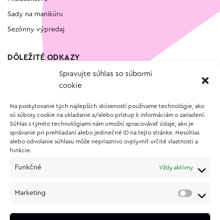
Sady na manikúru
Sezónny výpredaj
DÔLEŽITÉ ODKAZY
Spravujte súhlas so súbormi
Kontakt
cookie
Wishlist
Na poskytovanie tých najlepších skúseností používame technológie, ako
Vernostný program
sú súbory cookie na ukladanie a/alebo prístup k informáciám o zariadení.
Súhlas s týmito technológiami nám umožní spracovávať údaje, ako je
správanie pri prehliadaní alebo jedinečné ID na tejto stránke. Nesúhlas
O NÁKUPE
alebo odvolanie súhlasu môže nepriaznivo ovplyvniť určité vlastnosti a
funkcie.
Obchodné podmienky
Funkčné
Vždy aktívny
Vrátenie a reklamácia tovaru
Zásady používania súborov cookie (EÚ)
Marketing
Ochrana osobných údajov