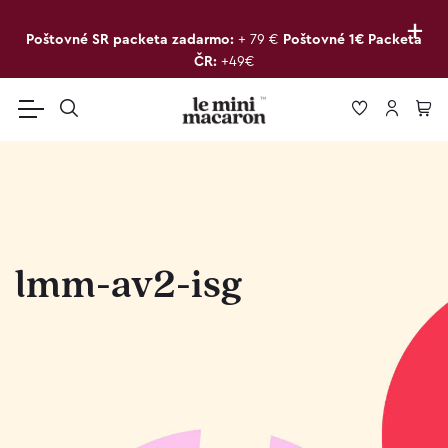
+
Poštovné SR packeta zadarmo:
+ 79 €
Poštovné 1€ Packeta
ČR:
+49€
lmm-av2-isg