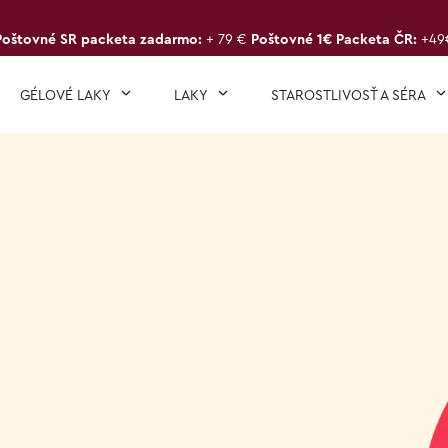
Poštovné SR packeta zadarmo:
+ 79 €
Poštovné 1€ Packeta ČR:
+49
GÉLOVÉ LAKY
LAKY
STAROSTLIVOSŤ A SÉRA