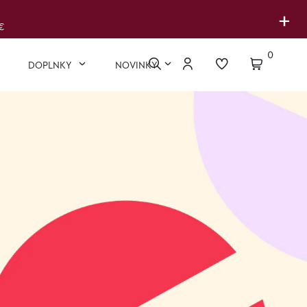
+
€
0
DOPLNKY
NOVINKY