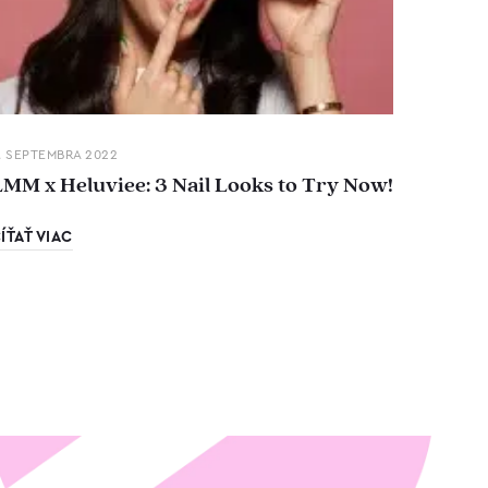
. SEPTEMBRA 2022
LMM x Heluviee: 3 Nail Looks to Try Now!
ÍŤAŤ VIAC