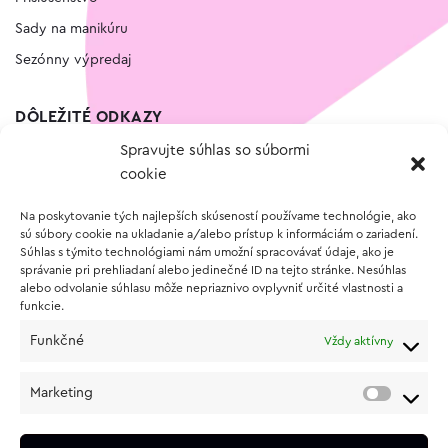
Sady na manikúru
Sezónny výpredaj
DÔLEŽITÉ ODKAZY
Spravujte súhlas so súbormi
Kontakt
cookie
Wishlist
Na poskytovanie tých najlepších skúseností používame technológie, ako
Vernostný program
sú súbory cookie na ukladanie a/alebo prístup k informáciám o zariadení.
Súhlas s týmito technológiami nám umožní spracovávať údaje, ako je
správanie pri prehliadaní alebo jedinečné ID na tejto stránke. Nesúhlas
O NÁKUPE
alebo odvolanie súhlasu môže nepriaznivo ovplyvniť určité vlastnosti a
funkcie.
Obchodné podmienky
Funkčné
Vždy aktívny
Vrátenie a reklamácia tovaru
Zásady používania súborov cookie (EÚ)
Marketing
Ochrana osobných údajov