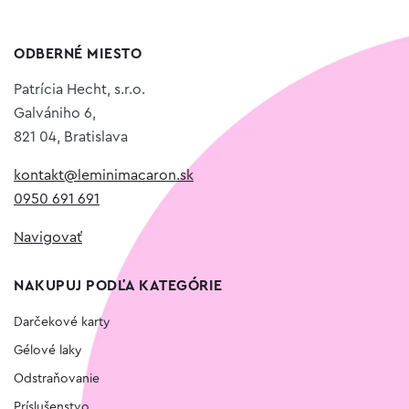
ODBERNÉ MIESTO
Patrícia Hecht, s.r.o.
Galvániho 6,
821 04, Bratislava
kontakt@leminimacaron.sk
0950 691 691
Navigovať
NAKUPUJ PODĽA KATEGÓRIE
Darčekové karty
Gélové laky
Odstraňovanie
Príslušenstvo