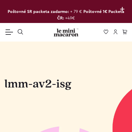
+
Poštovné SR packeta zadarmo:
+ 79 €
Poštovné 1€ Packeta
ČR:
+49€
lmm-av2-isg