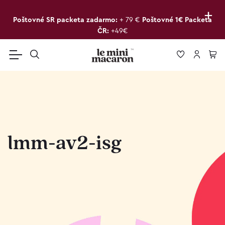
+
Poštovné SR packeta zadarmo:
+ 79 €
Poštovné 1€ Packeta
ČR:
+49€
lmm-av2-isg