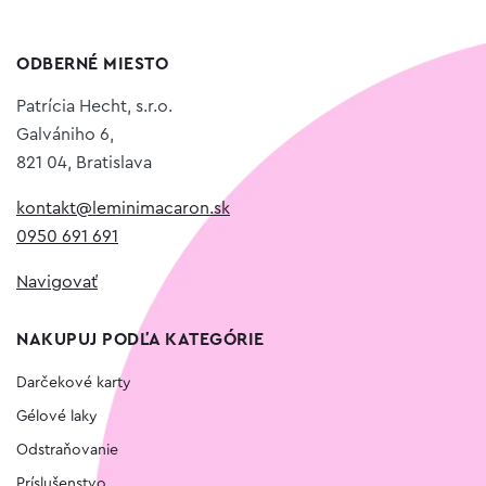
ODBERNÉ MIESTO
Patrícia Hecht, s.r.o.
Galvániho 6,
821 04, Bratislava
kontakt@leminimacaron.sk
0950 691 691
Navigovať
NAKUPUJ PODĽA KATEGÓRIE
Darčekové karty
Gélové laky
Odstraňovanie
Príslušenstvo