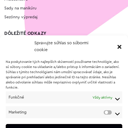
Sady na manikúru
Sezónny výpredaj
DÔLEŽITÉ ODKAZY
Spravujte súhlas so súbormi
Kontakt
cookie
Wishlist
Na poskytovanie tých najlepších skúseností používame technológie, ako
Vernostný program
sú súbory cookie na ukladanie a/alebo prístup k informáciám o zariadení.
Súhlas s týmito technológiami nám umožní spracovávať údaje, ako je
správanie pri prehliadaní alebo jedinečné ID na tejto stránke. Nesúhlas
O NÁKUPE
alebo odvolanie súhlasu môže nepriaznivo ovplyvniť určité vlastnosti a
funkcie.
Obchodné podmienky
Funkčné
Vždy aktívny
Vrátenie a reklamácia tovaru
Zásady používania súborov cookie (EÚ)
Marketing
Ochrana osobných údajov