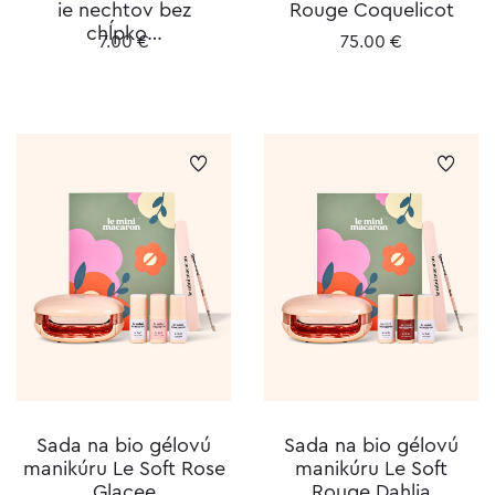
ie nechtov bez
Rouge Coquelicot
chĺpko…
7.00
€
75.00
€
Sada na bio gélovú
Sada na bio gélovú
manikúru Le Soft Rose
manikúru Le Soft
Glacee
Rouge Dahlia