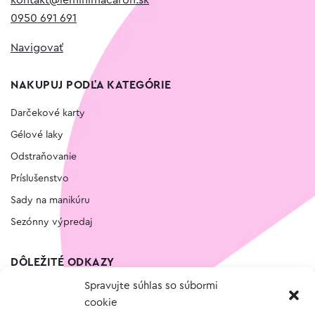
kontakt@leminimacaron.sk
0950 691 691
Navigovať
NAKUPUJ PODĽA KATEGÓRIE
Darčekové karty
Gélové laky
Odstraňovanie
Príslušenstvo
Sady na manikúru
Sezónny výpredaj
DÔLEŽITÉ ODKAZY
Spravujte súhlas so súbormi
Kontakt
cookie
Wishlist