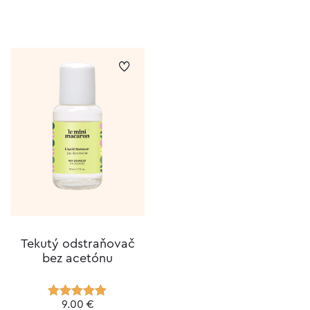
Tekutý odstraňovač
bez acetónu
9.00
€
Hodnotenie