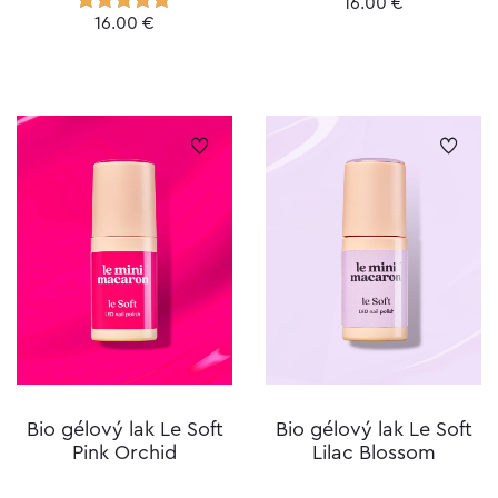
16.00
€
16.00
€
Hodnotenie
5.00
z 5
Bio gélový lak Le Soft
Bio gélový lak Le Soft
Pink Orchid
Lilac Blossom