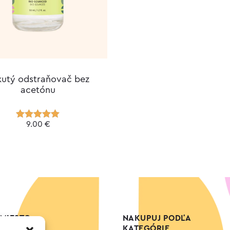
kutý odstraňovač bez
acetónu
9.00
€
Hodnotenie
5.00
z 5
MIESTO
NAKUPUJ PODĽA
KATEGÓRIE