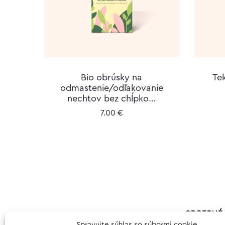
Bio obrúsky na
Te
odmastenie/odľakovanie
nechtov bez chĺpko…
7.00
€
ODBERNÉ 
Spravujte súhlas so súbormi cookie