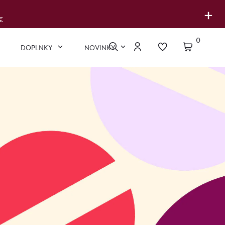
+
€
0
DOPLNKY
NOVINKY