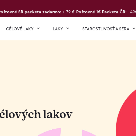
Poštovné SR packeta zadarmo:
+ 79 €
Poštovné 1€ Packeta ČR:
+49
GÉLOVÉ LAKY
LAKY
STAROSTLIVOSŤ A SÉRA
élových lakov