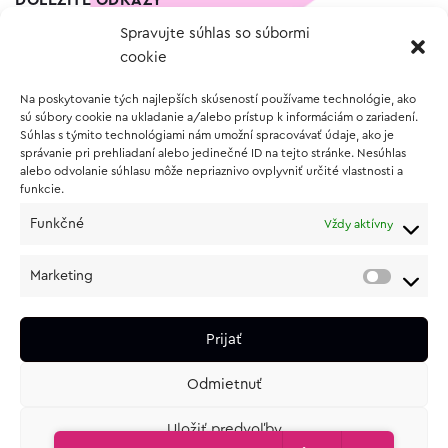
DÔLEŽITÉ ODKAZY
Spravujte súhlas so súbormi
Kontakt
cookie
Wishlist
Na poskytovanie tých najlepších skúseností používame technológie, ako
Vernostný program
sú súbory cookie na ukladanie a/alebo prístup k informáciám o zariadení.
Súhlas s týmito technológiami nám umožní spracovávať údaje, ako je
správanie pri prehliadaní alebo jedinečné ID na tejto stránke. Nesúhlas
O NÁKUPE
alebo odvolanie súhlasu môže nepriaznivo ovplyvniť určité vlastnosti a
funkcie.
Obchodné podmienky
Funkčné
Vždy aktívny
Vrátenie a reklamácia tovaru
Zásady používania súborov cookie (EÚ)
Marketing
Ochrana osobných údajov
Prijať
Odmietnuť
Uložiť predvoľby
e-shop od
lukasolos.sk