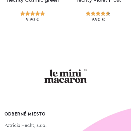
9.90
€
9.90
€
Hodnotenie
Hodnotenie
5.00
z 5
4.50
z 5
ODBERNÉ MIESTO
Patrícia Hecht, s.r.o.