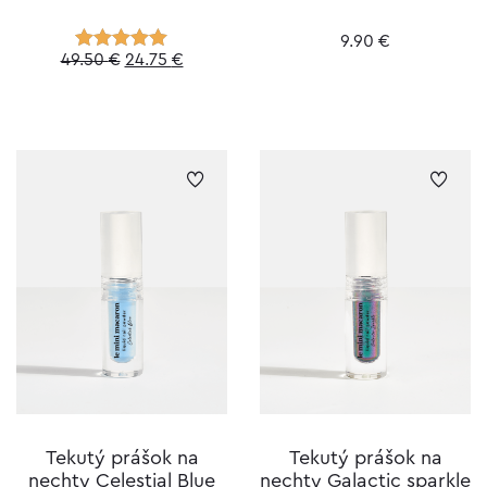
9.90
€
Original
Current
49.50
€
24.75
€
Hodnotenie
5.00
z 5
price
price
was:
is:
49.50 €.
24.75 €.
Tekutý prášok na
Tekutý prášok na
nechty Celestial Blue
nechty Galactic sparkle