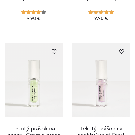
9.90
€
9.90
€
Hodnoteni
Hodnotenie
e
4.00
z 5
5.00
z 5
Tekutý prášok na
Tekutý prášok na
nechty Cosmic green
nechty Violet Frost