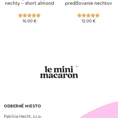
nechty – short almond
predlžovanie nechtov
16.00
€
12.00
€
Hodnotenie
Hodnotenie
4.77
z 5
4.97
z 5
ODBERNÉ MIESTO
Patrícia Hecht, s.r.o.