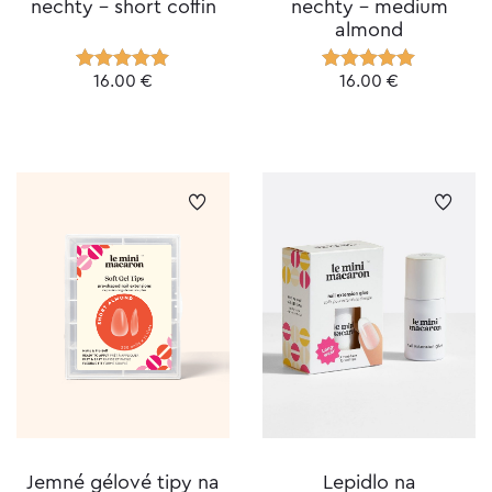
nechty – short coffin
nechty – medium
almond
16.00
€
16.00
€
Hodnotenie
Hodnotenie
5.00
z 5
5.00
z 5
Jemné gélové tipy na
Lepidlo na