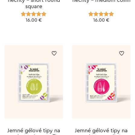
square
16.00
€
16.00
€
Hodnotenie
Hodnotenie
5.00
z 5
5.00
z 5
Jemné gélové tipy na
Jemné gélové tipy na