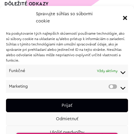
DÔLEŽITÉ ODKAZY
Spravujte súhlas so súbormi
Kontakt
cookie
Wishlist
Na poskytovanie tých najlepších skúseností používame technológie, ako
Vernostný program
sú súbory cookie na ukladanie a/alebo prístup k informáciám o zariadení.
Súhlas s týmito technológiami nám umožní spracovávať údaje, ako je
správanie pri prehliadaní alebo jedinečné ID na tejto stránke. Nesúhlas
O NÁKUPE
alebo odvolanie súhlasu môže nepriaznivo ovplyvniť určité vlastnosti a
funkcie.
Obchodné podmienky
Funkčné
Vždy aktívny
Vrátenie a reklamácia tovaru
Zásady používania súborov cookie (EÚ)
Marketing
Ochrana osobných údajov
Prijať
Odmietnuť
Uložiť predvoľby