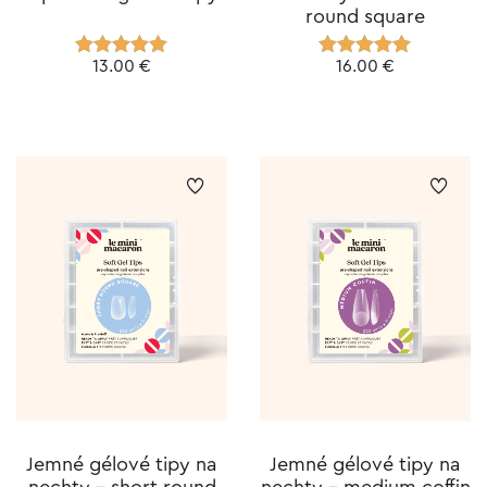
round square
13.00
€
16.00
€
Hodnotenie
Hodnotenie
4.95
z 5
5.00
z 5
Jemné gélové tipy na
Jemné gélové tipy na
nechty – short round
nechty – medium coffin