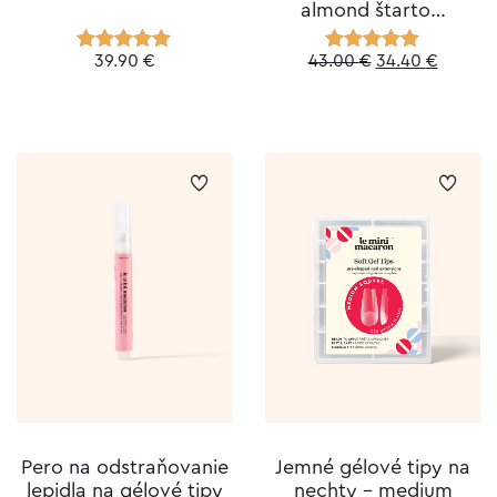
almond štarto…
Original
Curren
39.90
€
43.00
€
34.40
€
Hodnotenie
Hodnotenie
5.00
z 5
5.00
z 5
price
price
was:
is:
43.00 €.
34.40 €
Pero na odstraňovanie
Jemné gélové tipy na
lepidla na gélové tipy
nechty – medium