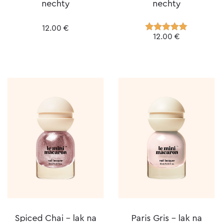
nechty
nechty
12.00
€
12.00
€
Hodnotenie
5.00
z 5
Spiced Chai – lak na
Paris Gris – lak na