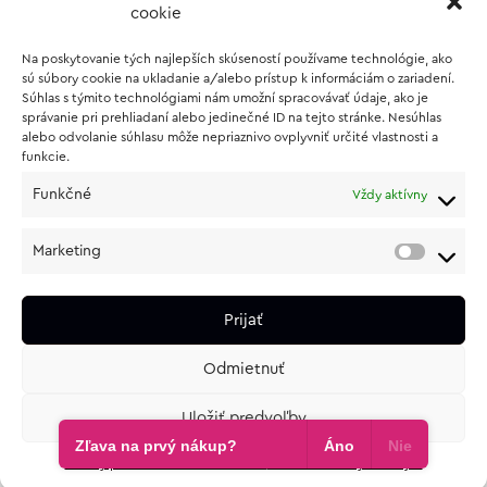
cookie
Wishlist
Na poskytovanie tých najlepších skúseností používame technológie, ako
Vernostný program
sú súbory cookie na ukladanie a/alebo prístup k informáciám o zariadení.
Súhlas s týmito technológiami nám umožní spracovávať údaje, ako je
správanie pri prehliadaní alebo jedinečné ID na tejto stránke. Nesúhlas
O NÁKUPE
alebo odvolanie súhlasu môže nepriaznivo ovplyvniť určité vlastnosti a
funkcie.
Obchodné podmienky
Funkčné
Vždy aktívny
Vrátenie a reklamácia tovaru
Zásady používania súborov cookie (EÚ)
Marketing
Ochrana osobných údajov
Prijať
Odmietnuť
Uložiť predvoľby
e-shop od
lukasolos.sk
Zľava na prvý nákup?
Áno
Nie
Zásady používania súborov cookie
Ochrana osobných údajov