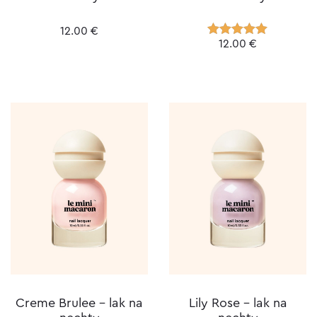
12.00
€
12.00
€
Hodnotenie
5.00
z 5
Creme Brulee – lak na
Lily Rose – lak na