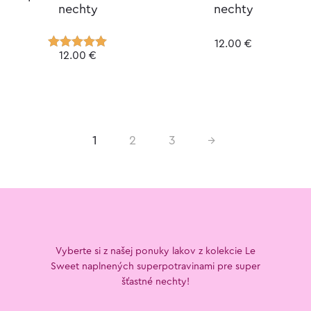
nechty
nechty
12.00
€
12.00
€
Hodnotenie
5.00
z 5
1
2
3
→
Vyberte si z našej ponuky lakov z kolekcie Le
Sweet naplnených superpotravinami pre super
šťastné nechty!