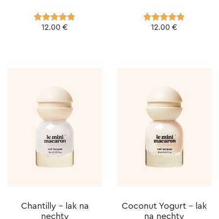
12.00
€
12.00
€
Hodnotenie
Hodnotenie
5.00
z 5
5.00
z 5
Chantilly – lak na
Coconut Yogurt – lak
nechty
na nechty