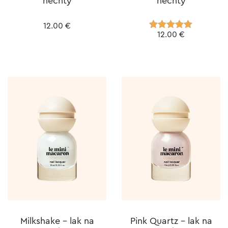
nechty
nechty
12.00
€
12.00
€
Hodnotenie
5.00
z 5
Milkshake – lak na
Pink Quartz – lak na