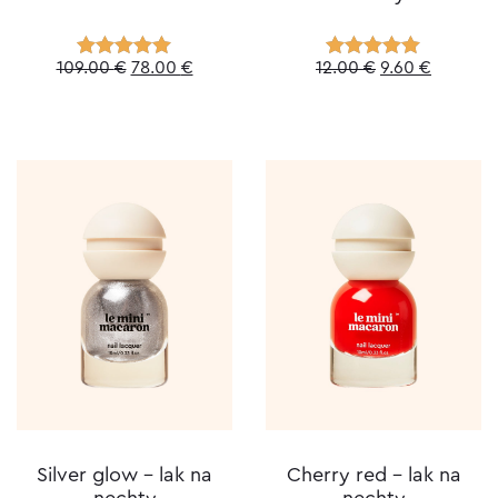
Original
Current
Original
Current
109.00
€
78.00
€
12.00
€
9.60
€
Hodnotenie
Hodnotenie
5.00
z 5
5.00
z 5
price
price
price
price
was:
is:
was:
is:
109.00 €.
78.00 €.
12.00 €.
9.60 €.
Silver glow – lak na
Cherry red – lak na
nechty
nechty