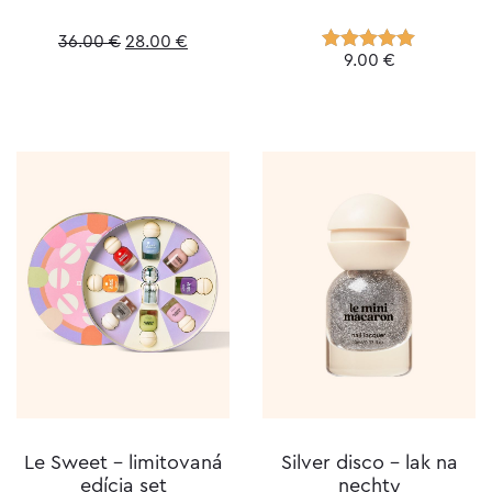
Original
Current
36.00
€
28.00
€
9.00
€
Hodnotenie
price
price
5.00
z 5
was:
is:
36.00 €.
28.00 €.
Le Sweet – limitovaná
Silver disco – lak na
edícia set
nechty