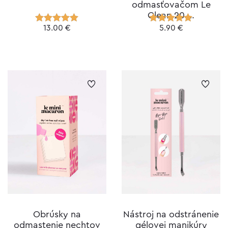
odmasťovačom Le
Clean 20 …
13.00
€
5.90
€
Hodnotenie
Hodnotenie
5.00
z 5
5.00
z 5
Obrúsky na
Nástroj na odstránenie
odmastenie nechtov
gélovej manikúry