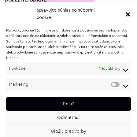
DÔLEŽITÉ ODKAZY
Spravujte súhlas so súbormi
Kontakt
cookie
Wishlist
Na poskytovanie tých najlepších skúseností používame technológie, ako
Vernostný program
sú súbory cookie na ukladanie a/alebo prístup k informáciám o zariadení.
Súhlas s týmito technológiami nám umožní spracovávať údaje, ako je
správanie pri prehliadaní alebo jedinečné ID na tejto stránke. Nesúhlas
O NÁKUPE
alebo odvolanie súhlasu môže nepriaznivo ovplyvniť určité vlastnosti a
funkcie.
Obchodné podmienky
Funkčné
Vždy aktívny
Vrátenie a reklamácia tovaru
Zásady používania súborov cookie (EÚ)
Marketing
Ochrana osobných údajov
Prijať
Odmietnuť
Uložiť predvoľby
e-shop od
lukasolos.sk