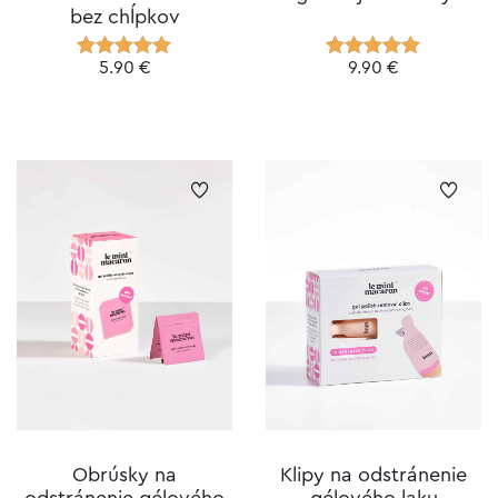
bez chĺpkov
5.90
€
9.90
€
Hodnotenie
Hodnotenie
5.00
z 5
5.00
z 5
Obrúsky na
Klipy na odstránenie
odstránenie gélového
gélového laku