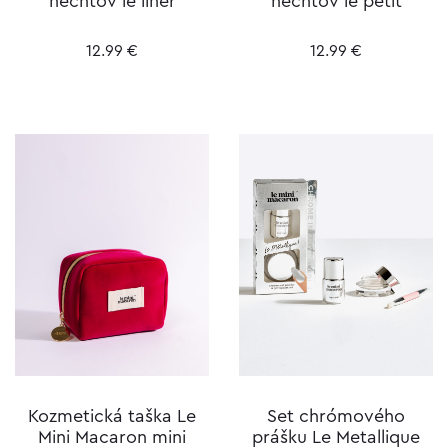
nechtov le liner
nechtov le petit
12.99
€
12.99
€
Kozmetická taška Le
Set chrómového
Mini Macaron mini
prášku Le Metallique