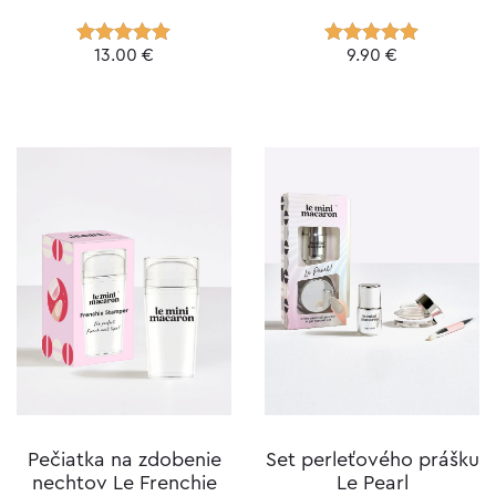
13.00
€
9.90
€
Hodnotenie
Hodnotenie
5.00
z 5
5.00
z 5
Pečiatka na zdobenie
Set perleťového prášku
nechtov Le Frenchie
Le Pearl