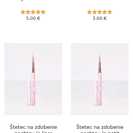
5.00
€
3.00
€
Hodnotenie
Hodnotenie
5.00
z 5
5.00
z 5
Štetec na zdobenie
Štetec na zdobenie