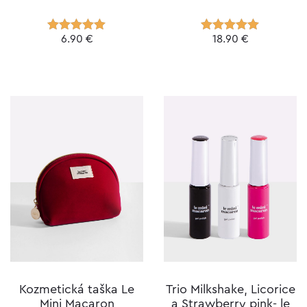
6.90
€
18.90
€
Hodnotenie
Hodnotenie
5.00
z 5
5.00
z 5
Kozmetická taška Le
Trio Milkshake, Licorice
Mini Macaron
a Strawberry pink- le