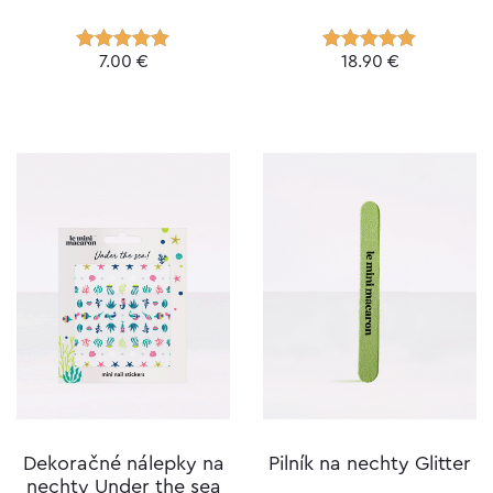
7.00
€
18.90
€
Hodnotenie
Hodnotenie
5.00
z 5
5.00
z 5
Dekoračné nálepky na
Pilník na nechty Glitter
nechty Under the sea