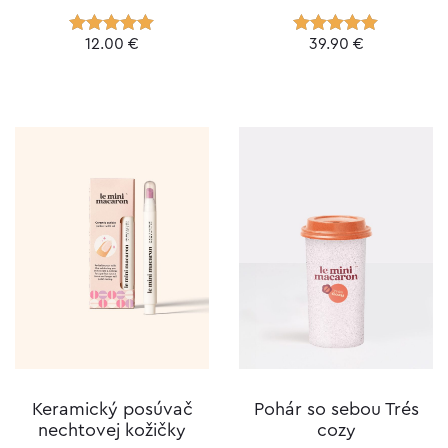
12.00
€
39.90
€
Hodnotenie
Hodnotenie
5.00
z 5
5.00
z 5
Keramický posúvač
Pohár so sebou Trés
nechtovej kožičky
cozy