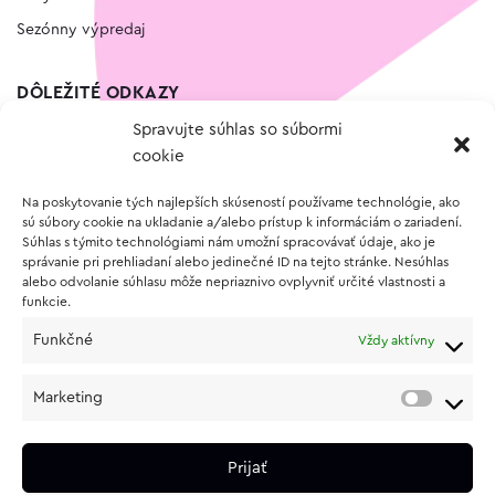
Sezónny výpredaj
DÔLEŽITÉ ODKAZY
Spravujte súhlas so súbormi
Kontakt
cookie
Wishlist
Na poskytovanie tých najlepších skúseností používame technológie, ako
Vernostný program
sú súbory cookie na ukladanie a/alebo prístup k informáciám o zariadení.
Súhlas s týmito technológiami nám umožní spracovávať údaje, ako je
správanie pri prehliadaní alebo jedinečné ID na tejto stránke. Nesúhlas
O NÁKUPE
alebo odvolanie súhlasu môže nepriaznivo ovplyvniť určité vlastnosti a
funkcie.
Obchodné podmienky
Funkčné
Vždy aktívny
Vrátenie a reklamácia tovaru
Zásady používania súborov cookie (EÚ)
Marketing
Ochrana osobných údajov
Prijať