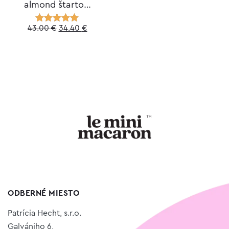
almond štarto…
Original
Current
43.00
€
34.40
€
Hodnotenie
5.00
z 5
price
price
was:
is:
43.00 €.
34.40 €.
ODBERNÉ MIESTO
Patrícia Hecht, s.r.o.
Galvániho 6,