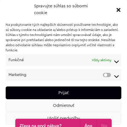
Spravujte súhlas so súbormi
Kontakt
cookie
Wishlist
Na poskytovanie tých najlepších skúseností používame technológie, ako
Vernostný program
sú súbory cookie na ukladanie a/alebo prístup k informáciám o zariadení.
Súhlas s týmito technológiami nám umožní spracovávať údaje, ako je
správanie pri prehliadaní alebo jedinečné ID na tejto stránke. Nesúhlas
O NÁKUPE
alebo odvolanie súhlasu môže nepriaznivo ovplyvniť určité vlastnosti a
funkcie.
Obchodné podmienky
Funkčné
Vždy aktívny
Vrátenie a reklamácia tovaru
Zásady používania súborov cookie (EÚ)
Marketing
Ochrana osobných údajov
Prijať
Odmietnuť
Uložiť predvoľby
e-shop od
lukasolos.sk
Zľava na prvý nákup?
Áno
Nie