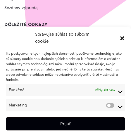
Sezónny výpredaj
DÔLEŽITÉ ODKAZY
Spravujte súhlas so súbormi
Kontakt
cookie
Wishlist
Na poskytovanie tých najlepších skúseností používame technológie, ako
Vernostný program
sú súbory cookie na ukladanie a/alebo prístup k informáciám o zariadení.
Súhlas s týmito technológiami nám umožní spracovávať údaje, ako je
správanie pri prehliadaní alebo jedinečné ID na tejto stránke. Nesúhlas
O NÁKUPE
alebo odvolanie súhlasu môže nepriaznivo ovplyvniť určité vlastnosti a
funkcie.
Obchodné podmienky
Funkčné
Vždy aktívny
Vrátenie a reklamácia tovaru
Zásady používania súborov cookie (EÚ)
Marketing
Ochrana osobných údajov
Prijať