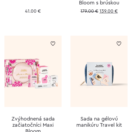
Bloom s brúskou
Original
Curren
41.00
€
179.00
€
139.00
€
price
price
was:
is:
179.00 €.
139.00
Zvýhodnená sada
Sada na gélovú
začiatočníci Maxi
manikúru Travel kit
Bloom