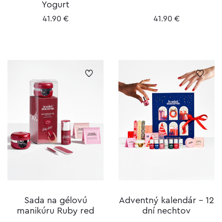
Yogurt
41.90
€
41.90
€
Sada na gélovú
Adventný kalendár – 12
manikúru Ruby red
dní nechtov