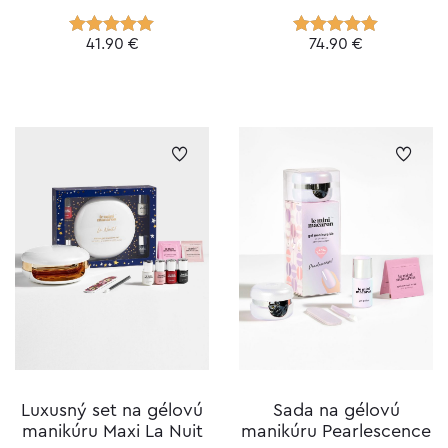
41.90
€
74.90
€
Hodnotenie
Hodnotenie
5.00
z 5
5.00
z 5
Luxusný set na gélovú
Sada na gélovú
manikúru Maxi La Nuit
manikúru Pearlescence