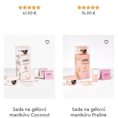
41.90
€
74.90
€
Hodnotenie
Hodnotenie
5.00
z 5
5.00
z 5
Sada na gélovú
Sada na gélovú
manikúru Coconut
manikúru Praline