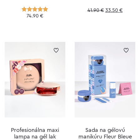
Original
Current
41.90
€
33.50
€
74.90
€
Hodnotenie
price
price
4.92
z 5
was:
is:
41.90 €.
33.50 €
Profesionálna maxi
Sada na gélovú
lampa na gél lak
manikúru Fleur Bleue