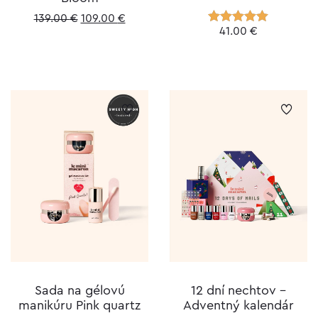
Original
Current
139.00
€
109.00
€
41.00
€
Hodnotenie
price
price
5.00
z 5
was:
is:
139.00 €.
109.00 €.
Sada na gélovú
12 dní nechtov –
manikúru Pink quartz
Adventný kalendár