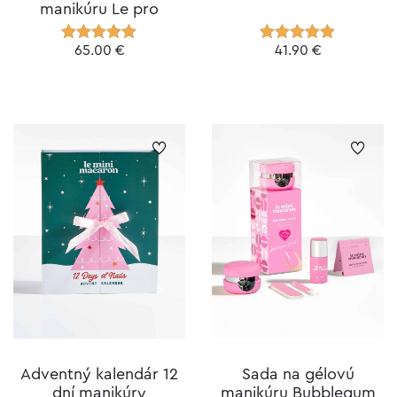
manikúru Le pro
65.00
€
41.90
€
Hodnotenie
Hodnotenie
4.93
z 5
5.00
z 5
Adventný kalendár 12
Sada na gélovú
dní manikúry
manikúru Bubblegum