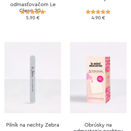
odmasťovačom Le
Clean 20 …
5.90
€
4.90
€
Hodnotenie
Hodnotenie
5.00
z 5
5.00
z 5
Pilník na nechty Zebra
Obrúsky na
odmastenie nechtov