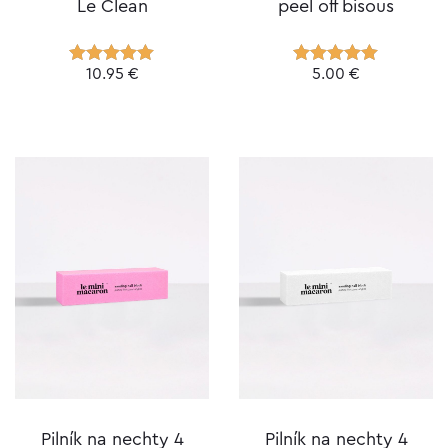
Le Clean
peel off bisous
10.95
€
5.00
€
Hodnotenie
Hodnotenie
4.98
z 5
5.00
z 5
Pilník na nechty 4
Pilník na nechty 4