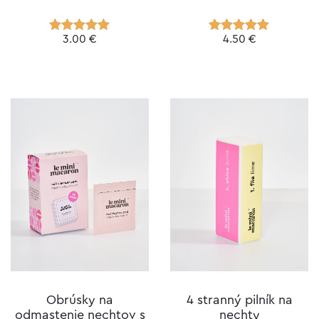
3.00
€
4.50
€
Hodnotenie
Hodnotenie
5.00
z 5
4.96
z 5
Obrúsky na
4 stranný pilník na
odmastenie nechtov s
nechty