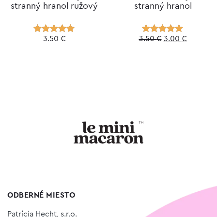
stranný hranol ružový
stranný hranol
Original
Current
3.50
€
3.50
€
3.00
€
Hodnotenie
Hodnotenie
5.00
z 5
5.00
z 5
price
price
was:
is:
3.50 €.
3.00 €.
ODBERNÉ MIESTO
Patrícia Hecht, s.r.o.