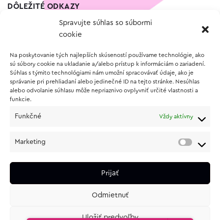
DÔLEŽITÉ ODKAZY
Spravujte súhlas so súbormi
Kontakt
cookie
Wishlist
Na poskytovanie tých najlepších skúseností používame technológie, ako
Vernostný program
sú súbory cookie na ukladanie a/alebo prístup k informáciám o zariadení.
Súhlas s týmito technológiami nám umožní spracovávať údaje, ako je
správanie pri prehliadaní alebo jedinečné ID na tejto stránke. Nesúhlas
O NÁKUPE
alebo odvolanie súhlasu môže nepriaznivo ovplyvniť určité vlastnosti a
funkcie.
Obchodné podmienky
Funkčné
Vždy aktívny
Vrátenie a reklamácia tovaru
Zásady používania súborov cookie (EÚ)
Marketing
Ochrana osobných údajov
Prijať
Odmietnuť
Uložiť predvoľby