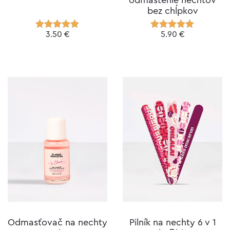
bez chĺpkov
3.50
€
5.90
€
Hodnotenie
Hodnotenie
5.00
z 5
5.00
z 5
Odmasťovač na nechty
Pilník na nechty 6 v 1