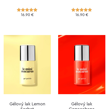
16.90
€
16.90
€
Hodnotenie
Hodnotenie
5.00
z 5
5.00
z 5
Gélový lak Lemon
Gélový lak
Sorbet
Copacabana