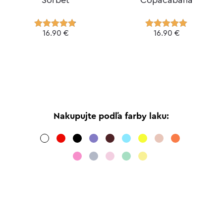
16.90
€
16.90
€
Hodnotenie
Hodnotenie
4.75
z 5
5.00
z 5
Nakupujte podľa farby laku: