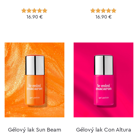
16.90
€
16.90
€
Hodnotenie
Hodnotenie
5.00
z 5
5.00
z 5
Gélový lak Sun Beam
Gélový lak Con Altura