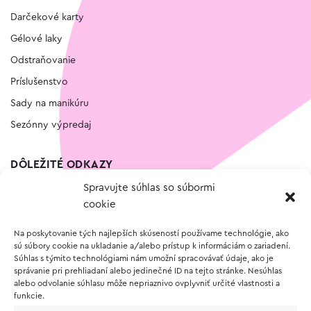
Darčekové karty
Gélové laky
Odstraňovanie
Príslušenstvo
Sady na manikúru
Sezónny výpredaj
DÔLEŽITÉ ODKAZY
Spravujte súhlas so súbormi
Kontakt
cookie
Wishlist
Na poskytovanie tých najlepších skúseností používame technológie, ako
Vernostný program
sú súbory cookie na ukladanie a/alebo prístup k informáciám o zariadení.
Súhlas s týmito technológiami nám umožní spracovávať údaje, ako je
správanie pri prehliadaní alebo jedinečné ID na tejto stránke. Nesúhlas
O NÁKUPE
alebo odvolanie súhlasu môže nepriaznivo ovplyvniť určité vlastnosti a
funkcie.
Obchodné podmienky