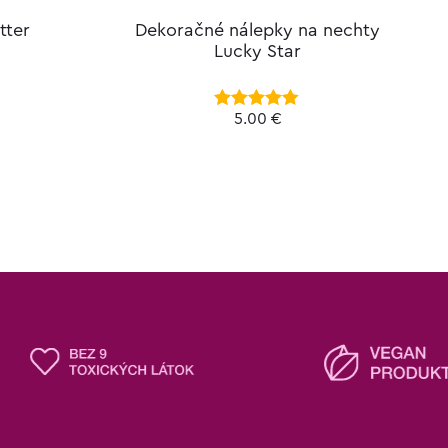
tter
Dekoračné nálepky na nechty
Pi
Lucky Star
5.00
€
Hodnotenie
4.60
z 5