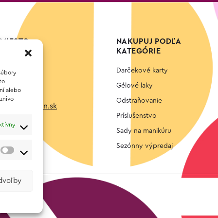
MIESTO
NAKUPUJ PODĽA
KATEGÓRIE
ht, s.r.o.
Darčekové karty
6,
súbory
to
tislava
Gélové laky
ní alebo
aznivo
Odstraňovanie
eminimacaron.sk
Príslušenstvo
91
ktívny
Sady na manikúru
Sezónny výpredaj
edvoľby