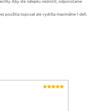
 nechty. Aby ste nálepku nezničili, odporúčame
 bez použitia topcoat ale vydržia maximálne 1 deň.
Hodnotenie
5
z 5