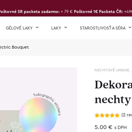
Poštovné SR packeta zadarmo:
+ 79 €
Poštovné 1€ Packeta ČR:
+49
GÉLOVÉ LAKY
LAKY
STAROSTLIVOSŤ A SÉRA
ectric Bouquet
NECHTOVÉ UMENIE
,
Dekora
nechty
(
2
re
Hodnotenie
2
5.00
5.00
z 5 na
€
s DPH
základe