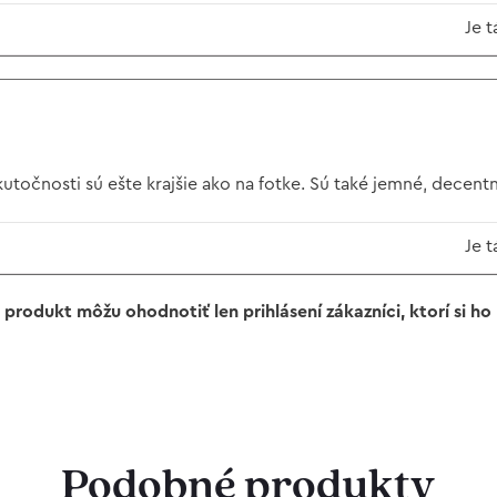
Je t
utočnosti sú ešte krajšie ako na fotke. Sú také jemné, decent
Je t
 produkt môžu ohodnotiť len prihlásení zákazníci, ktorí si ho k
Podobné produkty