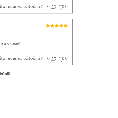
áto recenzia užitočná ?
0
0
Hodnotenie
5
z 5
né a vkusné.
áto recenzia užitočná ?
0
0
úpili.