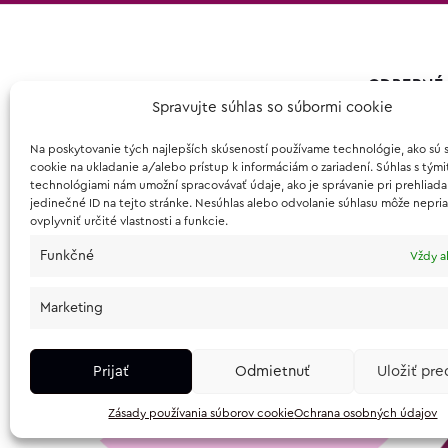
ODBERNÉ 
Spravujte súhlas so súbormi cookie
Patrícia Hec
Galvániho 
Na poskytovanie tých najlepších skúseností používame technológie, ako sú 
cookie na ukladanie a/alebo prístup k informáciám o zariadení. Súhlas s tými
821 04, Bra
technológiami nám umožní spracovávať údaje, ako je správanie pri prehliada
jedinečné ID na tejto stránke. Nesúhlas alebo odvolanie súhlasu môže nepri
kontakt@l
ovplyvniť určité vlastnosti a funkcie.
0950 691 6
Funkčné
Vždy a
Navigovať
Marketing
Prijať
Odmietnuť
Uložiť pr
Zásady používania súborov cookie
Ochrana osobných údajov