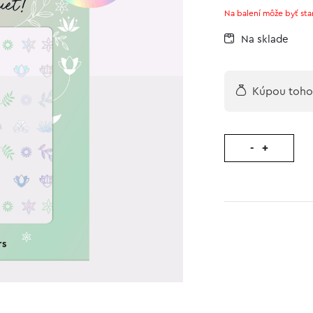
zákazníckych
Na balení môže byť sta
recenzií
Na sklade
Kúpou tohot
-
+