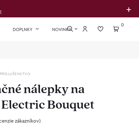
+
€
0
DOPLNKY
NOVINKY
PRÍSLUŠENSTVO
čné nálepky na
 Electric Bouquet
cenzie zákazníkov)