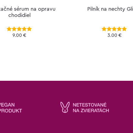
tačné sérum na opravu
Pilník na nechty Gli
chodidiel
9.00
€
3.00
€
Hodnotenie
Hodnotenie
5.00
z 5
5.00
z 5