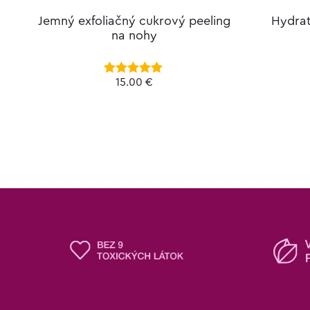
Jemný exfoliačný cukrový peeling
Hydra
na nohy
15.00
€
Hodnotenie
5.00
z 5