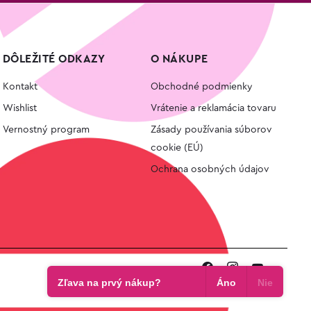
DÔLEŽITÉ ODKAZY
O NÁKUPE
Kontakt
Obchodné podmienky
Wishlist
Vrátenie a reklamácia tovaru
Vernostný program
Zásady používania súborov
cookie (EÚ)
Ochrana osobných údajov
Zľava na prvý nákup?
Áno
Nie
e-shop od
lukasolos.sk