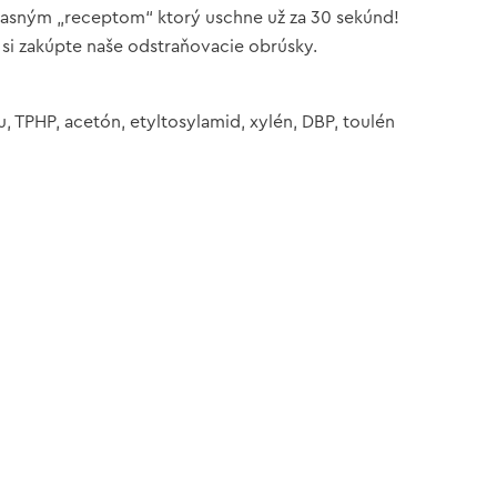
úžasným „receptom“ ktorý uschne už za 30 sekúnd!
 si zakúpte naše odstraňovacie obrúsky.
 TPHP, acetón, etyltosylamid, xylén, DBP, toulén