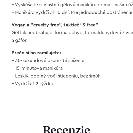
– Vyskúšajte si vlastnú gélovú manikúru doma s našim 
– Manikúra vydrží až 10 dní. Pre jednoduché odstránenie
Vegan a “cruelty-free”, taktiež “9-free”
Gél lak neobsahuje: formaldehyd, formaldehydovú živicu,
a gáfor.
Prečo si ho zamilujete:
– 30-sekundové okamžité sušenie
– 15-minútová manikúra
– Lesklý, odolný voči štiepeniu, bez šmúh
– Vydrží až 2 týždne!
Recenzie