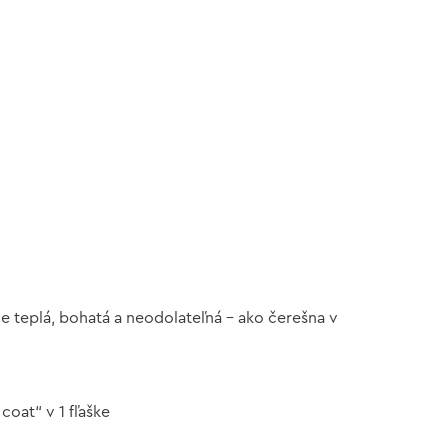
e teplá, bohatá a neodolateľná – ako čerešna v
coat“ v 1 fľaške