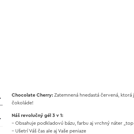
Chocolate Cherry:
Zatemnená hnedastá červená, ktorá j
čokoláde!
Náš revolučný gél 3 v 1:
– Obsahuje podkladovú bázu, farbu aj vrchný náter „top 
– Ušetrí Váš čas ale aj Vaše peniaze