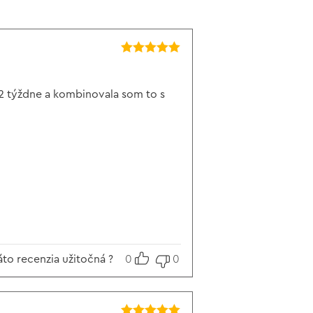
Hodnotenie
5
z 5
ž 2 týždne a kombinovala som to s
áto recenzia užitočná ?
0
0