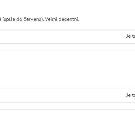
 (spíše do červena). Velmi decentní.
Je t
Je t