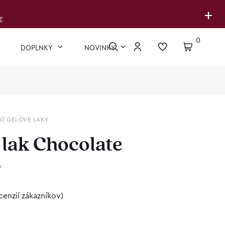
+
€
0
DOPLNKY
NOVINKY
AT GELOVE LAKY
 lak Chocolate
y
cenzií zákazníkov)