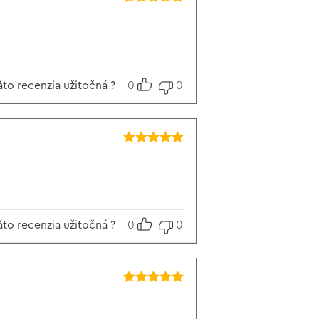
Hodnotenie
5
z 5
áto recenzia užitočná ?
0
0
Hodnotenie
5
z 5
áto recenzia užitočná ?
0
0
Hodnotenie
5
z 5