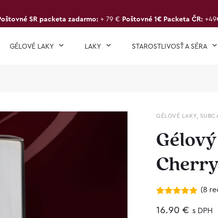
Poštovné SR packeta zadarmo:
+ 79 €
Poštovné 1€ Packeta ČR:
+49
GÉLOVÉ LAKY
LAKY
STAROSTLIVOSŤ A SÉRA
GÉLOVÉ LAKY
,
SUBC
Gélový
Cherr
(
8
re
Hodnotenie
8
5.00
16.90
z 5 na
€
s DPH
základe