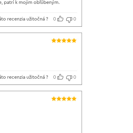
e, patrí k mojim obľúbeným.
áto recenzia užitočná ?
0
0
Hodnotenie
5
z 5
áto recenzia užitočná ?
0
0
Hodnotenie
5
z 5