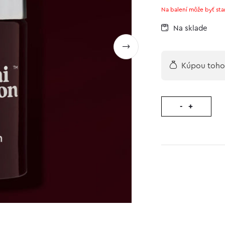
zákazníckych
Na balení môže byť sta
recenzií
Na sklade
Kúpou tohot
-
+