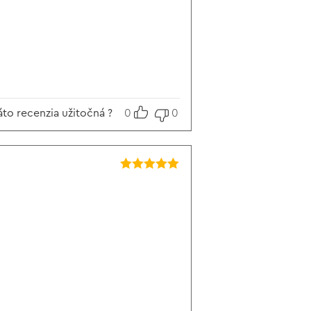
áto recenzia užitočná ?
0
0
Hodnotenie
5
z 5