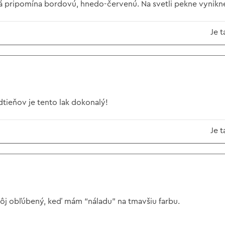
rá pripomína bordovú, hnedo-červenú. Na svetli pekne vynikn
Je t
tieňov je tento lak dokonalý!
Je t
ôj obľúbený, keď mám “náladu” na tmavšiu farbu.