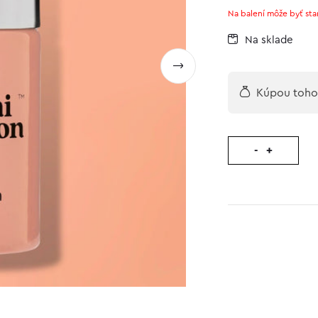
zákazníckych
Na balení môže byť sta
recenzií
Na sklade
Kúpou tohot
-
+