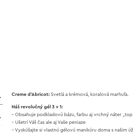
Creme d’Abricot:
Svetlá a krémová, koralová marhuľa.
Náš revolučný gél 3 v 1:
– Obsahuje podkladovú bázu, farbu aj vrchný náter „top 
– Ušetrí Váš čas ale aj Vaše peniaze
– Vyskúšajte si vlastnú gélovú manikúru doma s našim 