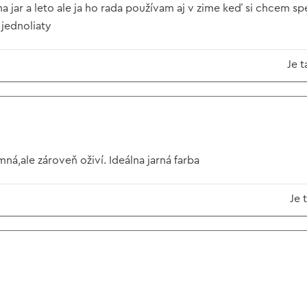
a jar a leto ale ja ho rada používam aj v zime keď si chcem sp
 jednoliaty
Je t
ná,ale zároveň oživí. Ideálna jarná farba
Je 