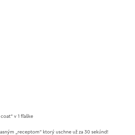
coat“ v 1 fľaške
úžasným „receptom“ ktorý uschne už za 30 sekúnd!