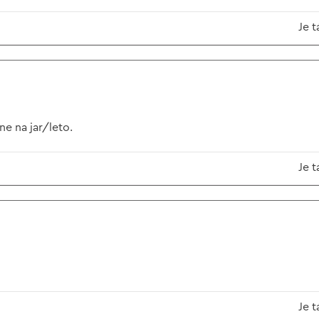
Je t
e na jar/leto.
Je t
Je t