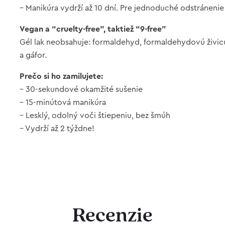
– Manikúra vydrží až 10 dní. Pre jednoduché odstránenie
Vegan a “cruelty-free”, taktiež “9-free”
Gél lak neobsahuje: formaldehyd, formaldehydovú živicu,
a gáfor.
Prečo si ho zamilujete:
– 30-sekundové okamžité sušenie
– 15-minútová manikúra
– Lesklý, odolný voči štiepeniu, bez šmúh
– Vydrží až 2 týždne!
Recenzie