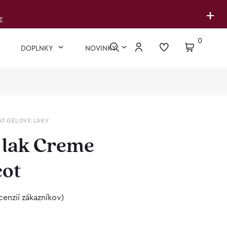
+
€
0
DOPLNKY
NOVINKY
AT GELOVE LAKY
 lak Creme
cot
cenzií zákazníkov)