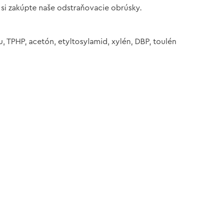
 si zakúpte naše odstraňovacie obrúsky.
 TPHP, acetón, etyltosylamid, xylén, DBP, toulén