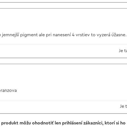
jemnejší pigment ale pri nanesení 4 vrstiev to vyzerá úžasne.
Je t
oranzova
Je 
 produkt môžu ohodnotiť len prihlásení zákazníci, ktorí si ho k