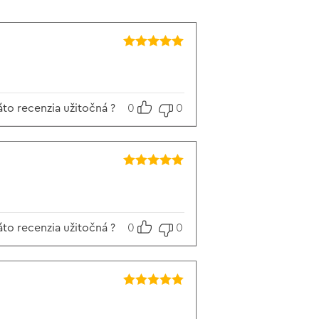
Hodnotenie
5
z 5
áto recenzia užitočná ?
0
0
Hodnotenie
5
z 5
áto recenzia užitočná ?
0
0
Hodnotenie
5
z 5