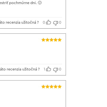
estriť pochmúrne dni. 🙂
áto recenzia užitočná ?
0
0
Hodnotenie
5
z 5
táto recenzia užitočná ?
1
0
Hodnotenie
5
z 5