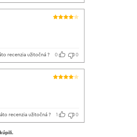
Hodnotenie
4
z 5
áto recenzia užitočná ?
0
0
Hodnotenie
4
z 5
táto recenzia užitočná ?
1
0
úpili.