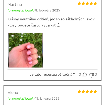
Martina
Hodnotenie
5
(overený zákazník)
8. februára 2025
z 5
Krásny neutrálny odtieň, jeden zo základných lakov,
ktorý budete často využívať 🙂
Je táto recenzia užitočná ?
0
0
Alena
Hodnotenie
5
(overený zákazník)
15. januára 2025
z 5