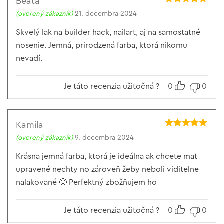
Beáta
Hodnotenie
5
(overený zákazník)
21. decembra 2024
z 5
Skvelý lak na builder hack, nailart, aj na samostatné
nosenie. Jemná, prirodzená farba, ktorá nikomu
nevadí.
Je táto recenzia užitočná ?
0
0
Kamila
Hodnotenie
5
(overený zákazník)
9. decembra 2024
z 5
Krásna jemná farba, ktorá je ideálna ak chcete mat
upravené nechty no zároveň žeby neboli viditelne
nalakované 🙂 Perfektný zbožňujem ho
Je táto recenzia užitočná ?
0
0