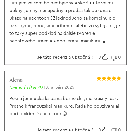
Lutujem ze som ho neobjednala skor! 🙈 Je velmi
pekny, jemny, nenapadny a predsa tak dokonalo
ukaze na nechtoch 🥰 jednoducho sa kombinuje ci
uz s inymi jemnejsimi odtienmi alebo zo sytejsimi, je
to taky super podklad na dalsie tvorenie
nechtoveho umenia alebo jemnu manikuru 🙂
Je táto recenzia užitočná ?
0
0
Alena
Hodnotenie
5
(overený zákazník)
10. januára 2025
z 5
Pekna jemnucka farba na bezne dni, ma krasny lesk.
Presne k francuzskej manikure. Rada ho pouzivam aj
pod builder. Neni o com 😉
Je táto recenzia užitočná ?
0
0