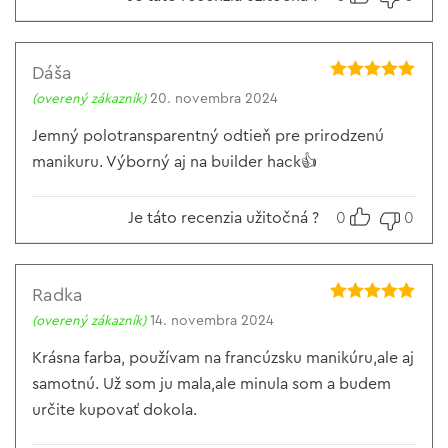
Dáša
Hodnotenie
5
(overený zákazník)
20. novembra 2024
z 5
Jemný polotransparentný odtieň pre prirodzenú
manikuru. Výborný aj na builder hack👍
Je táto recenzia užitočná ?
0
0
Radka
Hodnotenie
5
(overený zákazník)
14. novembra 2024
z 5
Krásna farba, používam na francúzsku manikúru,ale aj
samotnú. Už som ju mala,ale minula som a budem
určite kupovať dokola.