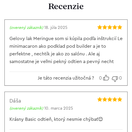
Recenzie
(overený zákazník)
18. júla 2025
Hodnotenie
5
z 5
Gelovy lak Meringue som si kúpila podľa inštrukcií Le
minimacaron ako podklad pod builder a je to
perfektne , nechtík je ako zo salónu . Ale aj
samostatne je veľmi pekný odtien a pevný necht
Je táto recenzia užitočná ?
0
0
Dáša
Hodnotenie
5
(overený zákazník)
10. marca 2025
z 5
Krásny Basic odtieň, ktorý nesmie chýbať😊