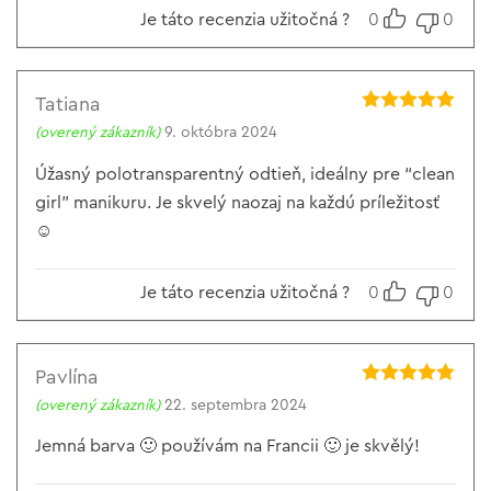
Je táto recenzia užitočná ?
0
0
Tatiana
Hodnotenie
5
(overený zákazník)
9. októbra 2024
z 5
Úžasný polotransparentný odtieň, ideálny pre “clean
girl” manikuru. Je skvelý naozaj na každú príležitosť
☺️
Je táto recenzia užitočná ?
0
0
Pavlína
Hodnotenie
5
(overený zákazník)
22. septembra 2024
z 5
Jemná barva 🙂 používám na Francii 🙂 je skvělý!