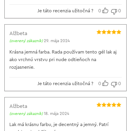
Je táto recenzia užitočná ?
0
0
Alžbeta
Hodnotenie
5
(overený zákazník)
29. mája 2024
z 5
Krásna jemná farba. Rada používam tento gél lak aj
ako vrchnú vrstvu pri nude odtieňoch na
rozjasnenie.
Je táto recenzia užitočná ?
0
0
Alžbeta
Hodnotenie
5
(overený zákazník)
18. mája 2024
z 5
Lak má krásnu farbu, je decentný a jemný. Patrí