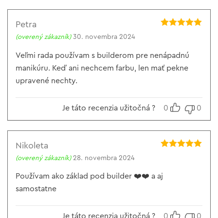
Petra
Hodnotenie
5
(overený zákazník)
30. novembra 2024
z 5
Veľmi rada používam s builderom pre nenápadnú
manikúru. Keď ani nechcem farbu, len mať pekne
upravené nechty.
Je táto recenzia užitočná ?
0
0
Nikoleta
Hodnotenie
5
(overený zákazník)
28. novembra 2024
z 5
Používam ako základ pod builder ❤️❤️ a aj
samostatne
Je táto recenzia užitočná ?
0
0