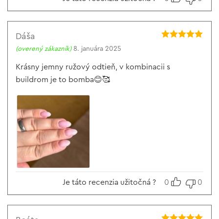
Dáša
Hodnotenie
5
(overený zákazník)
8. januára 2025
z 5
Krásny jemny ružový odtieň, v kombinacii s
buildrom je to bomba😊🥰
Je táto recenzia užitočná ?
0
0