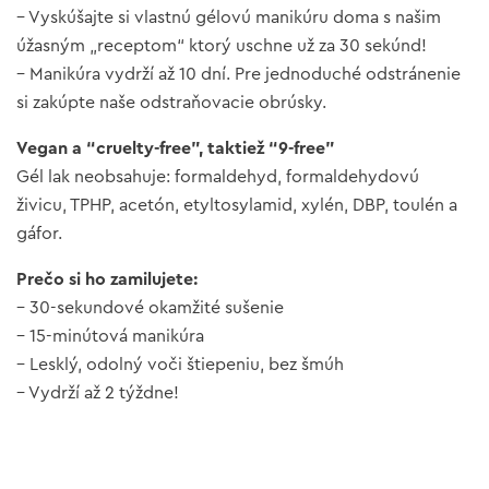
– Vyskúšajte si vlastnú gélovú manikúru doma s našim
úžasným „receptom“ ktorý uschne už za 30 sekúnd!
– Manikúra vydrží až 10 dní. Pre jednoduché odstránenie
si zakúpte naše odstraňovacie obrúsky.
Vegan a “cruelty-free”, taktiež “9-free”
Gél lak neobsahuje: formaldehyd, formaldehydovú
živicu, TPHP, acetón, etyltosylamid, xylén, DBP, toulén a
gáfor.
Prečo si ho zamilujete:
– 30-sekundové okamžité sušenie
– 15-minútová manikúra
– Lesklý, odolný voči štiepeniu, bez šmúh
– Vydrží až 2 týždne!