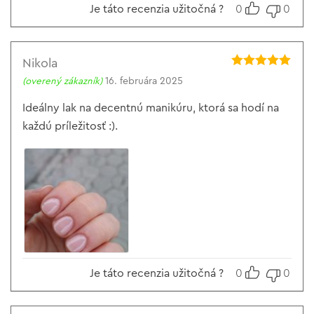
Je táto recenzia užitočná ?
0
0
Nikola
Hodnotenie
5
(overený zákazník)
16. februára 2025
z 5
Ideálny lak na decentnú manikúru, ktorá sa hodí na
každú príležitosť :).
Je táto recenzia užitočná ?
0
0