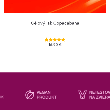
Gélový lak Copacabana
16.90
€
Hodnotenie
5.00
z 5