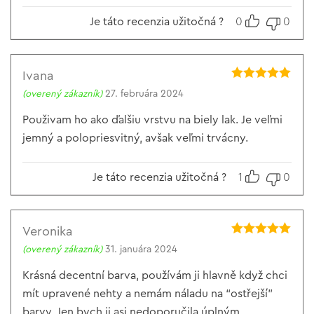
Je táto recenzia užitočná ?
0
0
Ivana
Hodnotenie
5
(overený zákazník)
27. februára 2024
z 5
Použivam ho ako ďalšiu vrstvu na biely lak. Je veľmi
jemný a polopriesvitný, avšak veľmi trvácny.
Je táto recenzia užitočná ?
1
0
Veronika
Hodnotenie
5
(overený zákazník)
31. januára 2024
z 5
Krásná decentní barva, používám ji hlavně když chci
mít upravené nehty a nemám náladu na “ostřejší”
barvy. Jen bych ji asi nedoporučila úplným