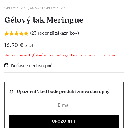
GÉLOVÉ LAKY
,
SUBCAT GELOVE LAKY
Gélový lak Meringue
(
23
recenzií zákazníkov)
Hodnotenie
23
5.00
16.90
z 5 na
€
s DPH
základe
zákazníckych
Na balení môže byť staré alebo nové logo. Produkt je samozrejme nový.
recenzií
Dočasne nedostupné
Upozorniť, keď bude produkt znova dostupný