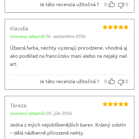
Je táto recenzia užitočná ?
0
0
Klaudia
Hodnotenie
5
(overený zákazník)
14. septembra 2024
z 5
Úžasná farba, nechty vyzerajú prirodzene. vhodná aj
ako podklad na francúzsku mani alebo na nejaký nail
art.
Je táto recenzia užitočná ?
0
0
Tereza
Hodnotenie
5
(overený zákazník)
22. júla 2024
z 5
Jedna z mých nejoblíbenějších barev. Krásný odstín
– dělá nádherně přirozené nehty.