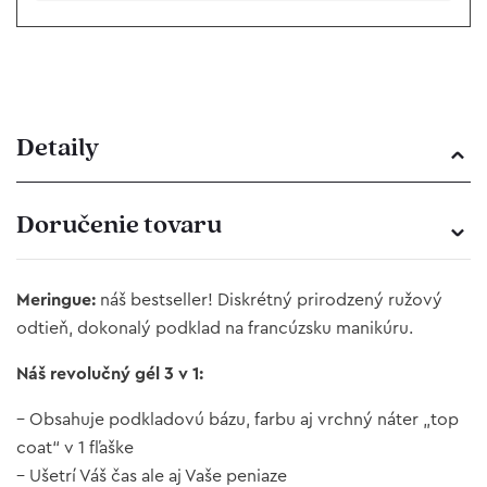
Detaily
Doručenie tovaru
Meringue:
náš bestseller! Diskrétný prirodzený ružový
odtieň, dokonalý podklad na francúzsku manikúru.
Náš revolučný gél 3 v 1:
– Obsahuje podkladovú bázu, farbu aj vrchný náter „top
coat“ v 1 fľaške
– Ušetrí Váš čas ale aj Vaše peniaze