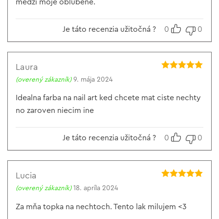
medzi moje obľúbené.
Je táto recenzia užitočná ?
0
0
Laura
Hodnotenie
5
(overený zákazník)
9. mája 2024
z 5
Idealna farba na nail art ked chcete mat ciste nechty
no zaroven niecim ine
Je táto recenzia užitočná ?
0
0
Lucia
Hodnotenie
5
(overený zákazník)
18. apríla 2024
z 5
Za mňa topka na nechtoch. Tento lak milujem <3