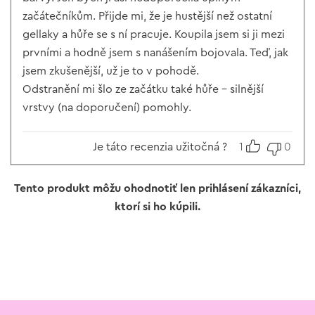
začátečníkům. Přijde mi, že je hustější než ostatní
gellaky a hůře se s ní pracuje. Koupila jsem si ji mezi
prvními a hodně jsem s nanášením bojovala. Teď, jak
jsem zkušenější, už je to v pohodě.
Odstranění mi šlo ze začátku také hůře – silnější
vrstvy (na doporučení) pomohly.
Je táto recenzia užitočná ?
1
0
Tento produkt môžu ohodnotiť len prihlásení zákazníci,
ktorí si ho kúpili.