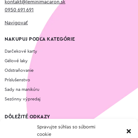
kontakt@leminimacaron.sk
0950 691 691
Navigovať
NAKUPUJ PODĽA KATEGÓRIE
Darčekové karty
Gélové laky
Odstraňovanie
Príslušenstvo
Sady na manikúru
Sezónny výpredaj
DÔLEŽITÉ ODKAZY
Spravujte súhlas so súbormi
Kontakt
cookie