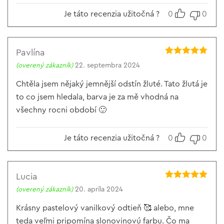
Je táto recenzia užitočná ?
0
0
Pavlína
Hodnotenie
5
(overený zákazník)
22. septembra 2024
z 5
Chtěla jsem nějaký jemnější odstín žluté. Tato žlutá je
to co jsem hledala, barva je za mě vhodná na
všechny rocni období 🙂
Je táto recenzia užitočná ?
0
0
Lucia
Hodnotenie
5
(overený zákazník)
20. apríla 2024
z 5
Krásny pastelový vanilkový odtieň 🥰 alebo, mne
teda veľmi pripomína slonovinovú farbu. Čo ma