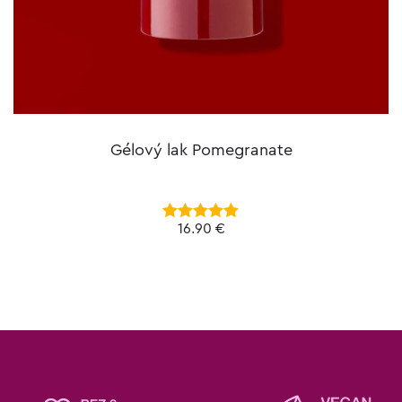
Gélový lak Pomegranate
16.90
€
Hodnotenie
5.00
z 5