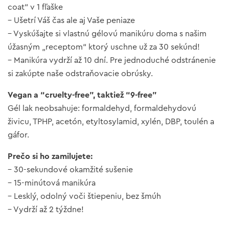
coat“ v 1 fľaške
– Ušetrí Váš čas ale aj Vaše peniaze
– Vyskúšajte si vlastnú gélovú manikúru doma s našim
úžasným „receptom“ ktorý uschne už za 30 sekúnd!
– Manikúra vydrží až 10 dní. Pre jednoduché odstránenie
si zakúpte naše odstraňovacie obrúsky.
Vegan a “cruelty-free”, taktiež “9-free”
Gél lak neobsahuje: formaldehyd, formaldehydovú
živicu, TPHP, acetón, etyltosylamid, xylén, DBP, toulén a
gáfor.
Prečo si ho zamilujete:
– 30-sekundové okamžité sušenie
– 15-minútová manikúra
– Lesklý, odolný voči štiepeniu, bez šmúh
– Vydrží až 2 týždne!