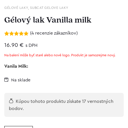
GÉLOVÉ LAKY
,
SUBCAT GELOVE LAKY
Gélový lak Vanilla milk
(
4
recenzie zákazníkov)
Hodnotenie
4
5.00
16.90
z 5 na
€
s DPH
základe
zákazníckych
Na balení môže byť staré alebo nové logo. Produkt je samozrejme nový.
recenzií
Vanila Milk:
Na sklade
Kúpou tohoto produktu získate 17 vernostných
bodov.