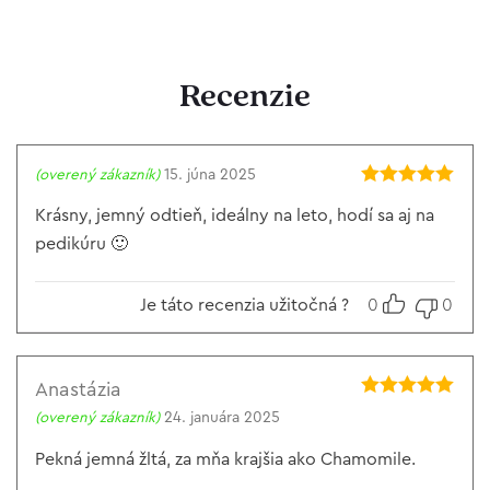
Recenzie
(overený zákazník)
15. júna 2025
Hodnotenie
5
z 5
Krásny, jemný odtieň, ideálny na leto, hodí sa aj na
pedikúru 🙂
Je táto recenzia užitočná ?
0
0
Anastázia
Hodnotenie
5
(overený zákazník)
24. januára 2025
z 5
Pekná jemná žltá, za mňa krajšia ako Chamomile.