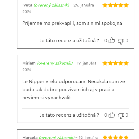
Iveta
(overený zákazník)
–
24. januára
2024
Hodnotenie
5
z 5
Príjemne ma prekvapili, som s nimi spokojná
Je táto recenzia užitočná ?
0
0
Miriam
(overený zákazník)
–
19. januára
2024
Hodnotenie
5
z 5
Le Nipper vrelo odporucam. Necakala som ze
budu tak dobre pouzivam ich aj v praci a
neviem si vynachvalit .
Je táto recenzia užitočná ?
0
0
Marcela
(overený zákazník)
–
19. januára