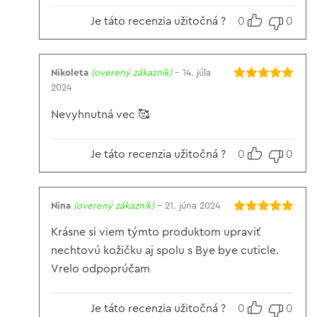
Je táto recenzia užitočná ?
0
0
Nikoleta
(overený zákazník)
–
14. júla
2024
Hodnotenie
5
z 5
Nevyhnutná vec 🥰
Je táto recenzia užitočná ?
0
0
Nina
(overený zákazník)
–
21. júna 2024
Hodnotenie
5
Krásne si viem týmto produktom upraviť
z 5
nechtovú kožičku aj spolu s Bye bye cuticle.
Vrelo odpoprúčam
Je táto recenzia užitočná ?
0
0