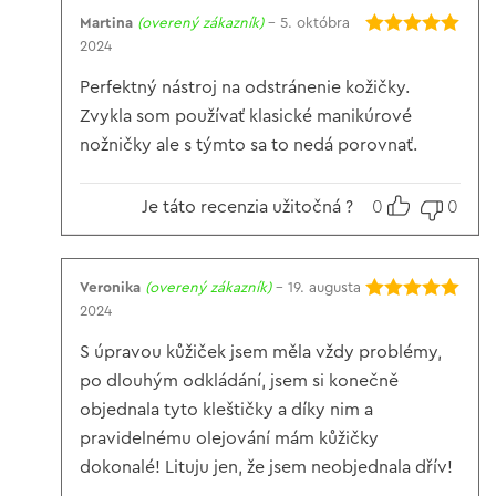
Martina
(overený zákazník)
–
5. októbra
2024
Hodnotenie
5
z 5
Perfektný nástroj na odstránenie kožičky.
Zvykla som používať klasické manikúrové
nožničky ale s týmto sa to nedá porovnať.
Je táto recenzia užitočná ?
0
0
Veronika
(overený zákazník)
–
19. augusta
2024
Hodnotenie
5
z 5
S úpravou kůžiček jsem měla vždy problémy,
po dlouhým odkládání, jsem si konečně
objednala tyto kleštičky a díky nim a
pravidelnému olejování mám kůžičky
dokonalé! Lituju jen, že jsem neobjednala dřív!