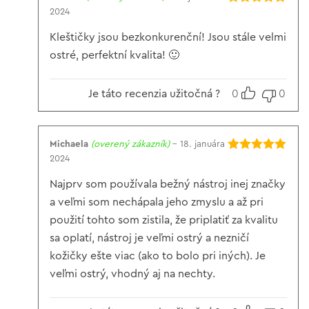
2024
Hodnotenie
5
z 5
Kleštičky jsou bezkonkurenční! Jsou stále velmi
ostré, perfektní kvalita! 🙂
Je táto recenzia užitočná ?
0
0
Michaela
(overený zákazník)
–
18. januára
2024
Hodnotenie
5
z 5
Najprv som používala bežný nástroj inej značky
a veľmi som nechápala jeho zmyslu a až pri
použití tohto som zistila, že priplatiť za kvalitu
sa oplatí, nástroj je veľmi ostrý a nezničí
kožičky ešte viac (ako to bolo pri iných). Je
veľmi ostrý, vhodný aj na nechty.