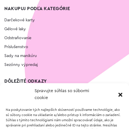
NAKUPUJ PODĽA KATEGÓRIE
Darčekové karty
Gélové laky
Odstraňovanie
Príslušenstvo
Sady na manikúru
Sezónny výpredaj
DÔLEŽITÉ ODKAZY
Spravujte súhlas so súbormi
Kontakt
cookie
Wishlist
Na poskytovanie tých najlepších skúseností používame technológie, ako
Vernostný program
sú súbory cookie na ukladanie a/alebo prístup k informáciám o zariadení.
Súhlas s týmito technológiami nám umožní spracovávať údaje, ako je
správanie pri prehliadaní alebo jedinečné ID na tejto stránke. Nesúhlas
O NÁKUPE