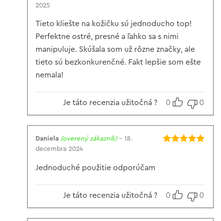
2025
Hodnotenie
5
z 5
Tieto kliešte na kožičku sú jednoducho top!
Perfektne ostré, presné a ľahko sa s nimi
manipuluje. Skúšala som už rôzne značky, ale
tieto sú bezkonkurenčné. Fakt lepšie som ešte
nemala!
Je táto recenzia užitočná ?
0
0
Daniela
(overený zákazník)
–
18.
decembra 2024
Hodnotenie
5
z 5
Jednoduché použitie odporúčam
Je táto recenzia užitočná ?
0
0