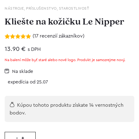
NÁSTROJE
,
PRÍSLUŠENSTVO
,
STAROSTLIVOSŤ
Kliešte na kožičku Le Nipper
(
17
recenzií zákazníkov)
Hodnotenie
17
4.94
13.90
z 5 na
€
s DPH
základe
zákazníckych
Na balení môže byť staré alebo nové logo. Produkt je samozrejme nový.
recenzií
Na sklade
expedícia od 25.07
Kúpou tohoto produktu získate 14 vernostných
bodov.
-
+