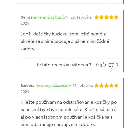
Denisa
(overený zákazník)
–
28. februára
2024
Hodnotenie
5
z 5
Lepší kleštičky kuzicku jsem ještě neměla.
Skvěle se s nimi pracuje a už nemám žádné
záděry.
Je táto recenzia užitočná ?
0
0
Barbora
(overený zákazník)
–
26. februára
2024
Hodnotenie
5
z 5
Kliešte používam na odstraňovanie kozičky po
nanesení bye bye cuticle séra. Kliešte sú ostré
aj po viacnásobnom používaní a kožička sa s
nimi odstraňuje naozaj veľmi dobre.