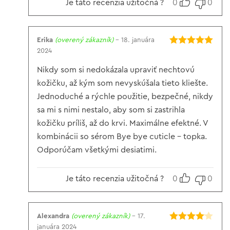
Je táto recenzia užitočná ?
0
0
Erika
(overený zákazník)
–
18. januára
2024
Hodnotenie
5
z 5
Nikdy som si nedokázala upraviť nechtovú
kožičku, až kým som nevyskúšala tieto kliešte.
Jednoduché a rýchle použitie, bezpečné, nikdy
sa mi s nimi nestalo, aby som si zastrihla
kožičku príliš, až do krvi. Maximálne efektné. V
kombinácii so sérom Bye bye cuticle – topka.
Odporúčam všetkými desiatimi.
Je táto recenzia užitočná ?
0
0
Alexandra
(overený zákazník)
–
17.
januára 2024
Hodnotenie