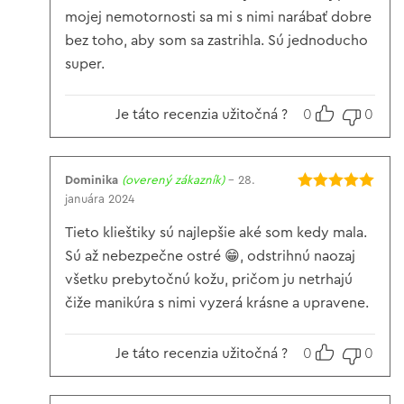
mojej nemotornosti sa mi s nimi narábať dobre
bez toho, aby som sa zastrihla. Sú jednoducho
super.
Je táto recenzia užitočná ?
0
0
Dominika
(overený zákazník)
–
28.
januára 2024
Hodnotenie
5
z 5
Tieto klieštiky sú najlepšie aké som kedy mala.
Sú až nebezpečne ostré 😁, odstrihnú naozaj
všetku prebytočnú kožu, pričom ju netrhajú
čiže manikúra s nimi vyzerá krásne a upravene.
Je táto recenzia užitočná ?
0
0