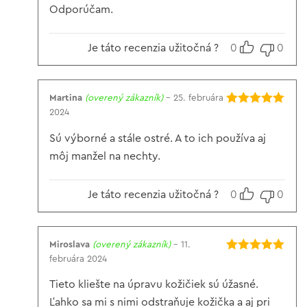
Odporúčam.
Je táto recenzia užitočná ?
0
0
Martina
(overený zákazník)
–
25. februára
2024
Hodnotenie
5
z 5
Sú výborné a stále ostré. A to ich používa aj
môj manžel na nechty.
Je táto recenzia užitočná ?
0
0
Miroslava
(overený zákazník)
–
11.
februára 2024
Hodnotenie
5
z 5
Tieto kliešte na úpravu kožičiek sú úžasné.
Ľahko sa mi s nimi odstraňuje kožička a aj pri