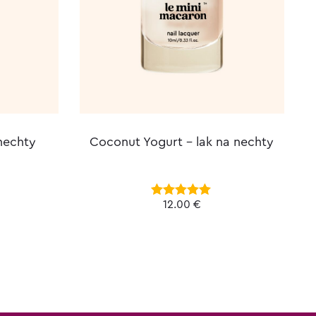
 nechty
Coconut Yogurt – lak na nechty
12.00
€
Hodnotenie
5.00
z 5