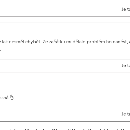
Je t
e lak nesměl chybět. Ze začátku mi dělalo problém ho nanést, a
.
Je t
asná 👌
Je t