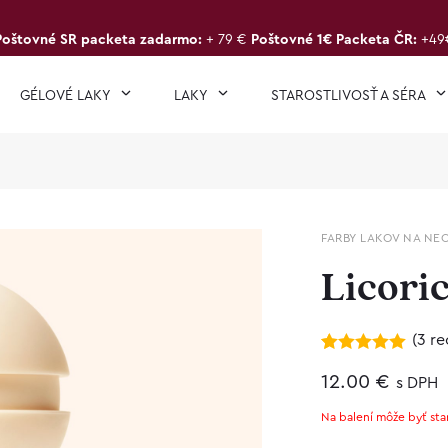
Poštovné SR packeta zadarmo:
+ 79 €
Poštovné 1€ Packeta ČR:
+49
GÉLOVÉ LAKY
LAKY
STAROSTLIVOSŤ A SÉRA
FARBY LAKOV NA NE
Licoric
(
3
re
Hodnotenie
3
5.00
12.00
z 5 na
€
s DPH
základe
zákazníckych
Na balení môže byť sta
recenzií