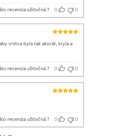
áto recenzia užitočná ?
0
0
Hodnotenie
5
z 5
by vrstva byla tak akorát, kryla a
áto recenzia užitočná ?
0
0
Hodnotenie
5
z 5
áto recenzia užitočná ?
0
0