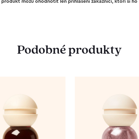
 produkt môžu ohodnotiť len prihlásení zákazníci, ktorí si ho k
Podobné produkty