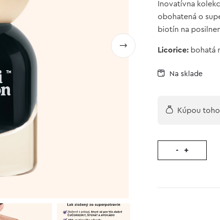
Inovatívna kolek
obohatená o supe
biotín na posilne
Licorice:
bohatá n
Na sklade
Kúpou tohot
-
+