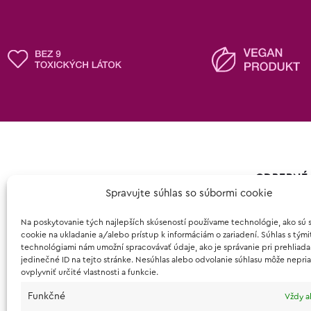
ODBERNÉ 
Spravujte súhlas so súbormi cookie
Patrícia Hec
Galvániho 
Na poskytovanie tých najlepších skúseností používame technológie, ako sú 
cookie na ukladanie a/alebo prístup k informáciám o zariadení. Súhlas s tými
821 04, Bra
technológiami nám umožní spracovávať údaje, ako je správanie pri prehliada
jedinečné ID na tejto stránke. Nesúhlas alebo odvolanie súhlasu môže nepri
kontakt@l
ovplyvniť určité vlastnosti a funkcie.
0950 691 6
Funkčné
Vždy a