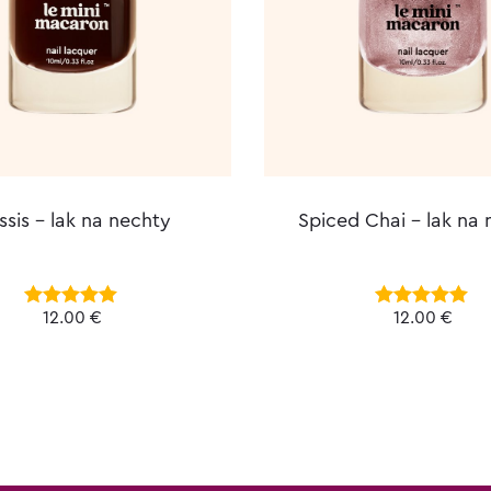
ssis – lak na nechty
Spiced Chai – lak na
12.00
€
12.00
€
Hodnotenie
Hodnotenie
5.00
z 5
5.00
z 5