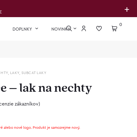
+
€
0
DOPLNKY
NOVINKY
CHTY
,
LAKY
,
SUBCAT LAKY
e – lak na nechty
cenzie zákazníkov)
ré alebo nové logo. Produkt je samozrejme nový.