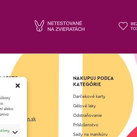
MIESTO
NAKUPUJ PODĽA
KATEGÓRIE
ht, s.r.o.
Darčekové karty
6,
súbory
to
tislava
Gélové laky
ní alebo
aznivo
Odstraňovanie
eminimacaron.sk
Príslušenstvo
91
ktívny
Sady na manikúru