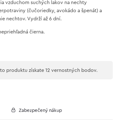
cia vzduchom suchých lakov na nechty
rpotraviny (čučoriedky, avokádo a špenát) a
nie nechtov. Vydrží až 6 dní.
epriehľadná čierna.
o produktu získate 12 vernostných bodov.
Zabezpečený nákup