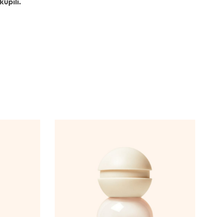
úpili.