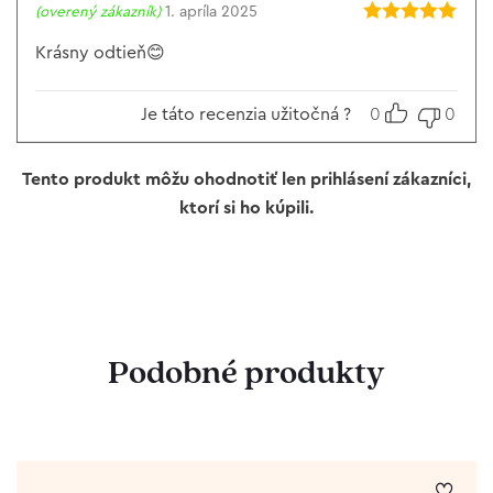
(overený zákazník)
1. apríla 2025
Hodnotenie
5
z 5
Krásny odtieň😊
Je táto recenzia užitočná ?
0
0
Tento produkt môžu ohodnotiť len prihlásení zákazníci,
ktorí si ho kúpili.
Podobné produkty