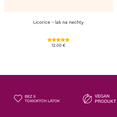
Licorice – lak na nechty
12.00
€
Hodnotenie
5.00
z 5