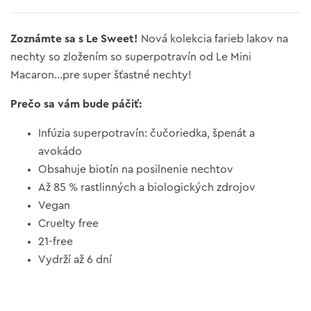
Zoznámte sa s Le Sweet!
Nová kolekcia farieb lakov na
nechty so zložením so superpotravín od Le Mini
Macaron…pre super šťastné nechty!
Prečo sa vám bude páčiť:
Infúzia superpotravín: čučoriedka, špenát a
avokádo
Obsahuje biotín na posilnenie nechtov
Až 85 % rastlinných a biologických zdrojov
Vegan
Cruelty free
21-free
Vydrží až 6 dní