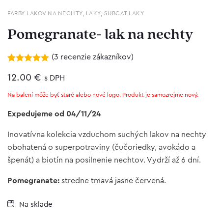
FARBY LAKOV NA NECHTY
,
LAKY
,
SUBCAT LAKY
Pomegranate- lak na nechty
(
3
recenzie zákazníkov)
Hodnotenie
3
5.00
12.00
z 5 na
€
s DPH
základe
zákazníckych
Na balení môže byť staré alebo nové logo. Produkt je samozrejme nový.
recenzií
Expedujeme od 04/11/24
Inovatívna kolekcia vzduchom suchých lakov na nechty
obohatená o superpotraviny (čučoriedky, avokádo a
špenát) a biotín na posilnenie nechtov. Vydrží až 6 dní.
Pomegranate:
stredne tmavá jasne červená.
Na sklade