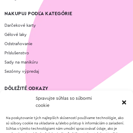
NAKUPUJ PODĽA KATEGÓRIE
Darčekové karty
Gélové laky
Odstraňovanie
Príslušenstvo
Sady na manikúru
Sezónny výpredaj
DÔLEŽITÉ ODKAZY
Spravujte súhlas so súbormi
Kontakt
cookie
Wishlist
Na poskytovanie tých najlepších skúseností používame technológie, ako
Vernostný program
sú súbory cookie na ukladanie a/alebo prístup k informáciám o zariadení.
Súhlas s týmito technológiami nám umožní spracovávať údaje, ako je