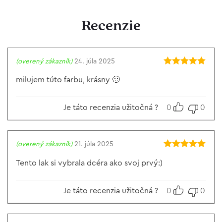
Recenzie
(overený zákazník)
24. júla 2025
Hodnotenie
5
z 5
milujem túto farbu, krásny 🙂
Je táto recenzia užitočná ?
0
0
(overený zákazník)
21. júla 2025
Hodnotenie
5
z 5
Tento lak si vybrala dcéra ako svoj prvý:)
Je táto recenzia užitočná ?
0
0