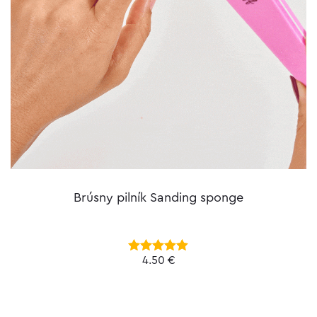
Brúsny pilník Sanding sponge
4.50
€
Hodnotenie
4.96
z 5