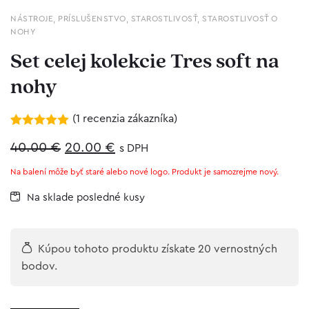
NÁSTROJE
,
PRÍSLUŠENSTVO
,
STAROSTLIVOSŤ
,
STAROSTLIVOSŤ O
NOHY
Set celej kolekcie Tres soft na
nohy
(
1
recenzia zákazníka)
Hodnotenie
1
Original
Current
5.00
40.00
z 5 na
€
20.00
€
s DPH
základe
price
price
zákazníckej
Na balení môže byť staré alebo nové logo. Produkt je samozrejme nový.
recenzie
was:
is:
Na sklade posledné kusy
40.00 €.
20.00 €.
Kúpou tohoto produktu získate 20 vernostných
bodov.