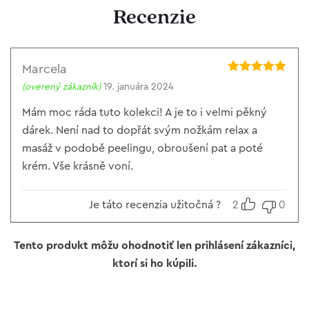
Recenzie
Marcela
Hodnotenie
5
(overený zákazník)
19. januára 2024
z 5
Mám moc ráda tuto kolekci! A je to i velmi pěkný
dárek. Není nad to dopřát svým nožkám relax a
masáž v podobě peelingu, obroušení pat a poté
krém. Vše krásně voní.
Je táto recenzia užitočná ?
2
0
Tento produkt môžu ohodnotiť len prihlásení zákazníci,
ktorí si ho kúpili.