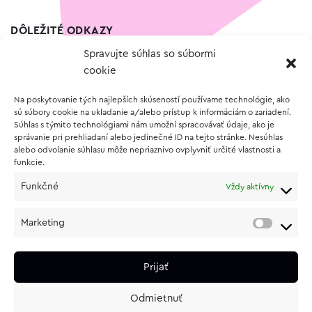
DÔLEŽITÉ ODKAZY
Spravujte súhlas so súbormi
Kontakt
cookie
Wishlist
Na poskytovanie tých najlepších skúseností používame technológie, ako
Vernostný program
sú súbory cookie na ukladanie a/alebo prístup k informáciám o zariadení.
Súhlas s týmito technológiami nám umožní spracovávať údaje, ako je
správanie pri prehliadaní alebo jedinečné ID na tejto stránke. Nesúhlas
O NÁKUPE
alebo odvolanie súhlasu môže nepriaznivo ovplyvniť určité vlastnosti a
funkcie.
Obchodné podmienky
Funkčné
Vždy aktívny
Vrátenie a reklamácia tovaru
Zásady používania súborov cookie (EÚ)
Marketing
Ochrana osobných údajov
Prijať
Odmietnuť