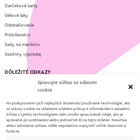
Darčekové karty
Gélové laky
Odstraňovanie
Príslušenstvo
Sady na manikúru
Sezónny výpredaj
DÔLEŽITÉ ODKAZY
Spravujte súhlas so súbormi
Kontakt
cookie
Wishlist
Na poskytovanie tých najlepších skúseností používame technológie, ako
Vernostný program
sú súbory cookie na ukladanie a/alebo prístup k informáciám o zariadení.
Súhlas s týmito technológiami nám umožní spracovávať údaje, ako je
správanie pri prehliadaní alebo jedinečné ID na tejto stránke. Nesúhlas
O NÁKUPE
alebo odvolanie súhlasu môže nepriaznivo ovplyvniť určité vlastnosti a
funkcie.
Obchodné podmienky