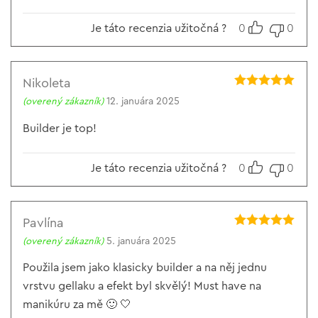
Je táto recenzia užitočná ?
0
0
Nikoleta
Hodnotenie
5
(overený zákazník)
12. januára 2025
z 5
Builder je top!
Je táto recenzia užitočná ?
0
0
Pavlína
Hodnotenie
5
(overený zákazník)
5. januára 2025
z 5
Použila jsem jako klasicky builder a na něj jednu
vrstvu gellaku a efekt byl skvělý! Must have na
manikúru za mě 🙂 🤍