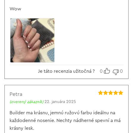
z 5
Wow
Je táto recenzia užitočná ?
0
0
Petra
Hodnotenie
5
(overený zákazník)
22. januára 2025
z 5
Builder ma krásnu, jemnú ružovú farbu ideálnu na
každodenné nosenie. Nechty nádherné spevní a má
krásny lesk.