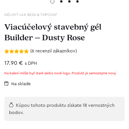
GÉLOVÝ LAK BÁZA & TOPCOAT
Viacúčelový stavebný gél
Builder – Dusty Rose
(
6
recenzií zákazníkov)
Hodnotenie
5
5.00
17.90
z 5 na
€
s DPH
základe
zákazníckych
Na balení môže byť staré alebo nové logo. Produkt je samozrejme nový.
recenzií
Na sklade
Kúpou tohoto produktu získate 18 vernostných
bodov.