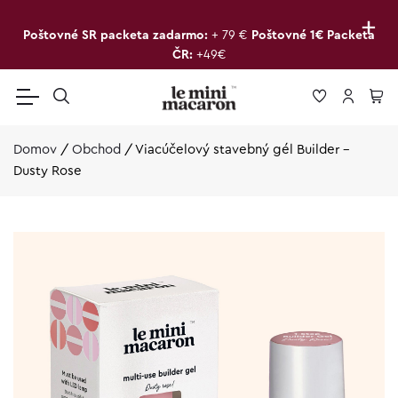
+
Poštovné SR packeta zadarmo:
+ 79 €
Poštovné 1€ Packeta
ČR:
+49€
Domov
/
Obchod
/
Viacúčelový stavebný gél Builder –
Dusty Rose