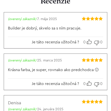
Recenzie
(overený zákazník)
7. mája 2025
Hodnotenie
5
z 5
Builder je dobrý, skvelo sa s ním pracuje.
Je táto recenzia užitočná ?
0
0
(overený zákazník)
25. marca 2025
Hodnotenie
5
z 5
Krásna farba, je super, rovnako ako predchodca 🙂
Je táto recenzia užitočná ?
0
0
Denisa
Hodnotenie
5
(overený zákazník)
24. januára 2025