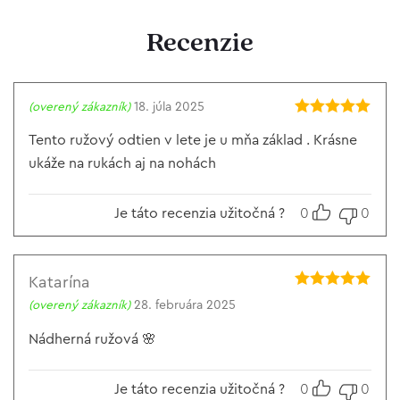
Recenzie
(overený zákazník)
18. júla 2025
Hodnotenie
5
z 5
Tento ružový odtien v lete je u mňa základ . Krásne
ukáže na rukách aj na nohách
Je táto recenzia užitočná ?
0
0
Katarína
Hodnotenie
5
(overený zákazník)
28. februára 2025
z 5
Nádherná ružová 🌸
Je táto recenzia užitočná ?
0
0