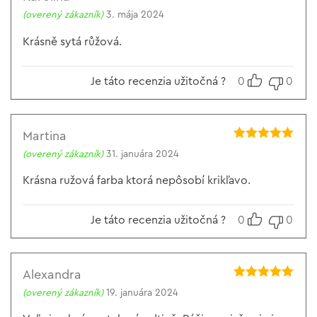
Hodnotenie
5
(overený zákazník)
3. mája 2024
z 5
Krásně sytá růžová.
Je táto recenzia užitočná ?
0
0
Martina
Hodnotenie
5
(overený zákazník)
31. januára 2024
z 5
Krásna ružová farba ktorá nepôsobí krikľavo.
Je táto recenzia užitočná ?
0
0
Alexandra
Hodnotenie
5
(overený zákazník)
19. januára 2024
z 5