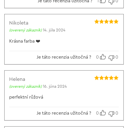
Je táto recenzia užitočná ?
1
0
Nikoleta
Hodnotenie
5
(overený zákazník)
14. júla 2024
z 5
Krásna farba ❤️
Je táto recenzia užitočná ?
0
0
Helena
Hodnotenie
5
(overený zákazník)
16. júna 2024
z 5
perfektní růžová
Je táto recenzia užitočná ?
0
0