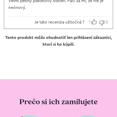
Veľmi pekný pastelový odtieň. Páči sa mi, že nie je
neónový.
Je táto recenzia užitočná ?
1
0
Tento produkt môžu ohodnotiť len prihlásení zákazníci,
ktorí si ho kúpili.
Prečo si ich zamilujete