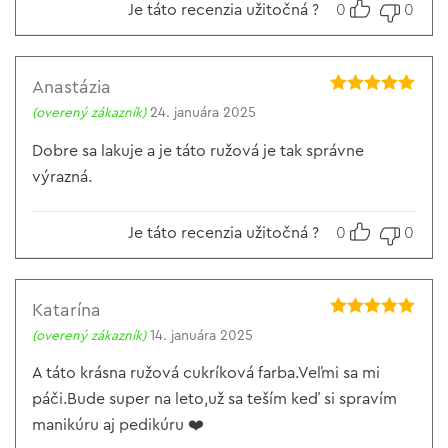
Je táto recenzia užitočná ?
0
0
Anastázia
Hodnotenie
5
(overený zákazník)
24. januára 2025
z 5
Dobre sa lakuje a je táto ružová je tak správne
výrazná.
Je táto recenzia užitočná ?
0
0
Katarína
Hodnotenie
5
(overený zákazník)
14. januára 2025
z 5
A táto krásna ružová cukríková farba.Veľmi sa mi
páči.Bude super na leto,už sa teším keď si spravím
manikúru aj pedikúru ❤️