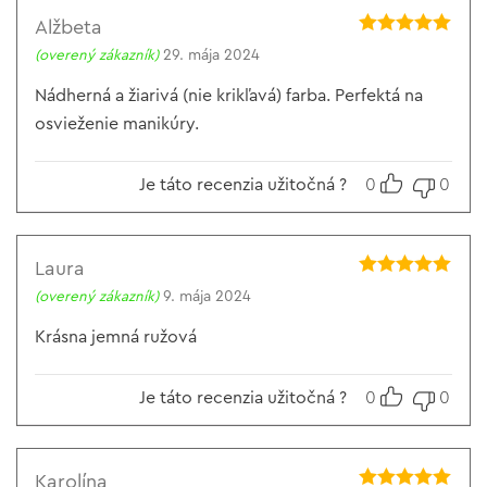
Alžbeta
Hodnotenie
5
(overený zákazník)
29. mája 2024
z 5
Nádherná a žiarivá (nie krikľavá) farba. Perfektá na
osvieženie manikúry.
Je táto recenzia užitočná ?
0
0
Laura
Hodnotenie
5
(overený zákazník)
9. mája 2024
z 5
Krásna jemná ružová
Je táto recenzia užitočná ?
0
0
Karolína