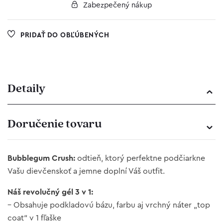
Zabezpečený nákup
PRIDAŤ DO OBĽÚBENÝCH
Detaily
Doručenie tovaru
Bubblegum Crush:
odtieň, ktorý perfektne podčiarkne
Vašu dievčenskoť a jemne doplní Váš outfit.
Náš revolučný gél 3 v 1:
– Obsahuje podkladovú bázu, farbu aj vrchný náter „top
coat“ v 1 fľaške