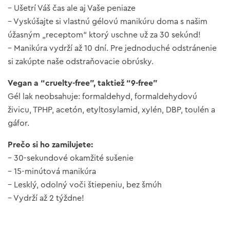
– Ušetrí Váš čas ale aj Vaše peniaze
– Vyskúšajte si vlastnú gélovú manikúru doma s našim
úžasným „receptom“ ktorý uschne už za 30 sekúnd!
– Manikúra vydrží až 10 dní. Pre jednoduché odstránenie
si zakúpte naše odstraňovacie obrúsky.
Vegan a “cruelty-free”, taktiež “9-free”
Gél lak neobsahuje: formaldehyd, formaldehydovú
živicu, TPHP, acetón, etyltosylamid, xylén, DBP, toulén a
gáfor.
Prečo si ho zamilujete:
– 30-sekundové okamžité sušenie
– 15-minútová manikúra
– Lesklý, odolný voči štiepeniu, bez šmúh
– Vydrží až 2 týždne!