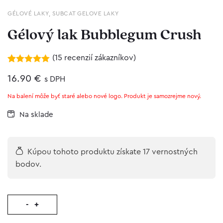
GÉLOVÉ LAKY
,
SUBCAT GELOVE LAKY
Gélový lak Bubblegum Crush
(
15
recenzií zákazníkov)
Hodnotenie
15
5.00
16.90
z 5 na
€
s DPH
základe
zákazníckych
Na balení môže byť staré alebo nové logo. Produkt je samozrejme nový.
recenzií
Na sklade
Kúpou tohoto produktu získate 17 vernostných
bodov.
-
+