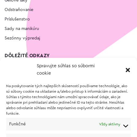
Gélové laky
Odstraňovanie
Príslušenstvo
Sady na manikúru
Sezónny výpredaj
DÔLEŽITÉ ODKAZY
Spravujte súhlas so súbormi
Kontakt
cookie
Wishlist
Na poskytovanie tých najlepších skúseností používame technológie, ako
Vernostný program
sú súbory cookie na ukladanie a/alebo prístup k informáciám o zariadení.
Súhlas s týmito technológiami nám umožní spracovávať údaje, ako je
správanie pri prehliadaní alebo jedinečné ID na tejto stránke. Nesúhlas
O NÁKUPE
alebo odvolanie súhlasu môže nepriaznivo ovplyvniť určité vlastnosti a
funkcie.
Obchodné podmienky
Funkčné
Vždy aktívny
Vrátenie a reklamácia tovaru
Zásady používania súborov cookie (EÚ)