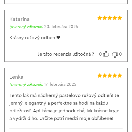
Katarína
Hodnotenie
5
(overený zákazník)
20. februára 2025
z 5
Krásny ružový odtien ♥️
Je táto recenzia užitočná ?
0
0
Lenka
Hodnotenie
5
(overený zákazník)
17. februára 2025
z 5
Tento lak má nádherný pastelovo ružový odtieň! Je
jemný, elegantný a perfektne sa hodí na každú
príležitosť. Aplikácia je jednoduchá, lak krásne kryje
a vydrží dlho. Určite patrí medzi moje obľúbené!