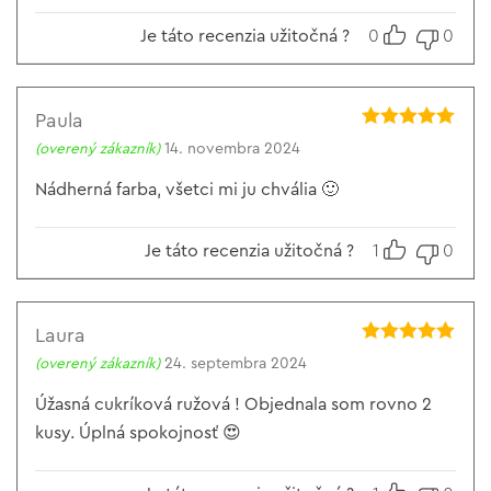
Je táto recenzia užitočná ?
0
0
Paula
Hodnotenie
5
(overený zákazník)
14. novembra 2024
z 5
Nádherná farba, všetci mi ju chvália 🙂
Je táto recenzia užitočná ?
1
0
Laura
Hodnotenie
5
(overený zákazník)
24. septembra 2024
z 5
Úžasná cukríková ružová ! Objednala som rovno 2
kusy. Úplná spokojnosť 😍