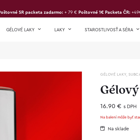
Poštovné SR packeta zadarmo:
+ 79 €
Poštovné 1€ Packeta ČR:
+49
GÉLOVÉ LAKY
LAKY
STAROSTLIVOSŤ A SÉRA
GÉLOVÉ LAKY
,
SUBC
Gélový
16.90
€
s DPH
Na balení môže byť sta
Na sklade