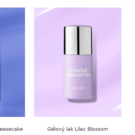
heesecake
Gélový lak Lilac Blossom