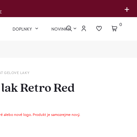
+
€
0
DOPLNKY
NOVINKY
AT GELOVE LAKY
 lak Retro Red
ré alebo nové logo. Produkt je samozrejme nový.