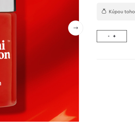
Kúpou tohot
-
+