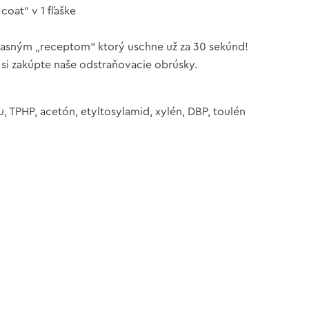
coat“ v 1 fľaške
úžasným „receptom“ ktorý uschne už za 30 sekúnd!
 si zakúpte naše odstraňovacie obrúsky.
 TPHP, acetón, etyltosylamid, xylén, DBP, toulén