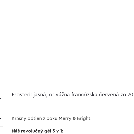
Frosted: jasná, odvážna francúzska červená zo 70
Krásny odtieň z boxu Merry & Bright.
Náš revolučný gél 3 v 1: