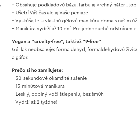
– Obsahuje podkladovú bázu, farbu aj vrchný náter „top 
– Ušetrí Váš čas ale aj Vaše peniaze
– Vyskúšajte si vlastnú gélovú manikúru doma s našim 
– Manikúra vydrží až 10 dní. Pre jednoduché odstránenie
Vegan a “cruelty-free”, taktiež “9-free”
Gél lak neobsahuje: formaldehyd, formaldehydovú živicu,
a gáfor.
Prečo si ho zamilujete:
– 30-sekundové okamžité sušenie
– 15-minútová manikúra
– Lesklý, odolný voči štiepeniu, bez šmúh
– Vydrží až 2 týždne!